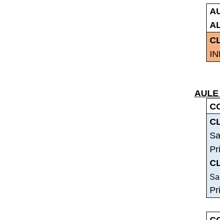
A
A
C
IN
AULE
C
C
Sa
Pr
C
San
Pr