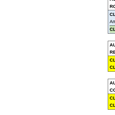
R
C
Am
C
A
R
C
C
A
C
C
C