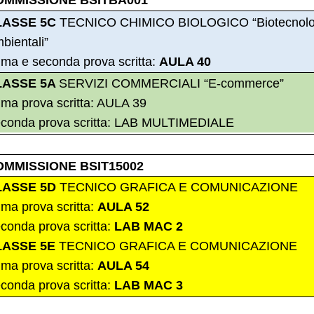
OMMISSIONE BSITBA001
LASSE 5C
TECNICO CHIMICO BIOLOGICO “Biotecnolo
bientali”
ima e seconda prova scritta:
AULA 40
LASSE 5A
SERVIZI COMMERCIALI “E-commerce”
ima prova scritta: AULA 39
conda prova scritta: LAB MULTIMEDIALE
OMMISSIONE BSIT15002
LASSE 5D
TECNICO GRAFICA E COMUNICAZIONE
ima prova scritta:
AULA 52
conda prova scritta:
LAB MAC 2
LASSE 5E
TECNICO GRAFICA E COMUNICAZIONE
ima prova scritta:
AULA 54
conda prova scritta:
LAB MAC 3