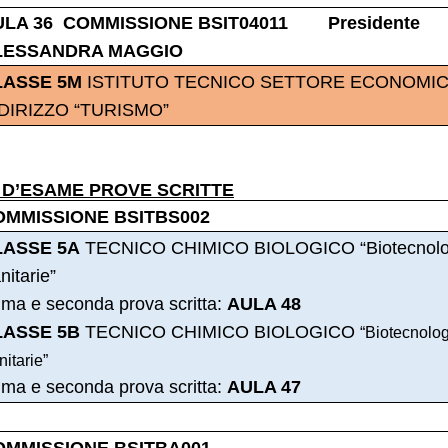
ULA 36 COMMISSIONE BSIT04011 Presidente
LESSANDRA MAGGIO
LASSE 5M
ISTITUTO TECNICO SETTORE ECONOMI
DIRIZZO “TURISMO”
 D’ESAME PROVE SCRITTE
OMMISSIONE BSITBS002
LASSE 5A
TECNICO CHIMICO BIOLOGICO “Biotecnolo
nitarie”
ima e seconda prova scritta:
AULA 48
LASSE 5B
TECNICO CHIMICO BIOLOGICO
“Biotecnolog
itarie”
ima e seconda prova scritta:
AULA 47