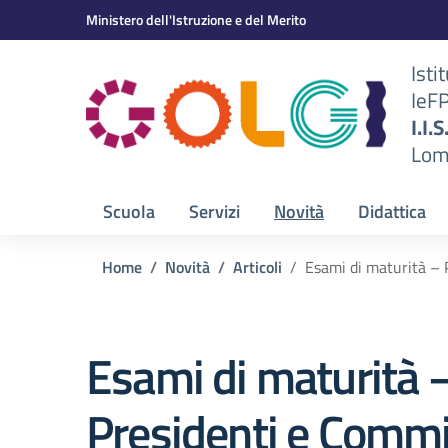
Vai ai contenuti
Vai al menu di navigazione
Vai al footer
Ministero dell'Istruzione e del Merito
Isti
IeF
BS)
I.I.
Lom
Scuola
Servizi
Novità
Didattica
Home
Novità
Articoli
Esami di maturità – 
Esami di maturità 
Presidenti e Commi