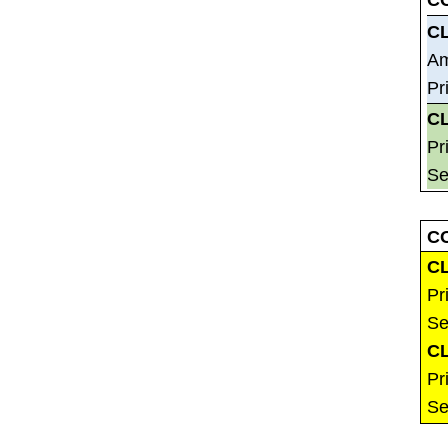
C
C
Am
Pr
C
Pr
Se
C
C
Pr
Se
C
Pr
Se