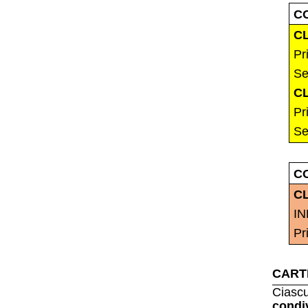
C
C
Pr
Se
C
Pr
Se
C
C
IN
Pr
CART
Ciasc
condi