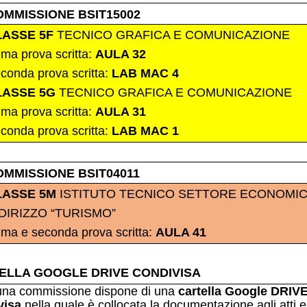
OMMISSIONE BSIT15002
LASSE 5F
TECNICO GRAFICA E COMUNICAZIONE
ima prova scritta:
AULA 32
conda prova scritta:
LAB MAC 4
LASSE 5G
TECNICO GRAFICA E COMUNICAZIONE
ima prova scritta:
AULA 31
conda prova scritta:
LAB MAC 1
OMMISSIONE BSIT04011
LASSE 5M
ISTITUTO TECNICO SETTORE ECONOMI
DIRIZZO “TURISMO”
ima e seconda prova scritta:
AULA 41
ELLA GOOGLE DRIVE CONDIVISA
una commissione dispone di una
cartella Google DRIV
visa
nella quale è
collocata la documentazione agli atti e