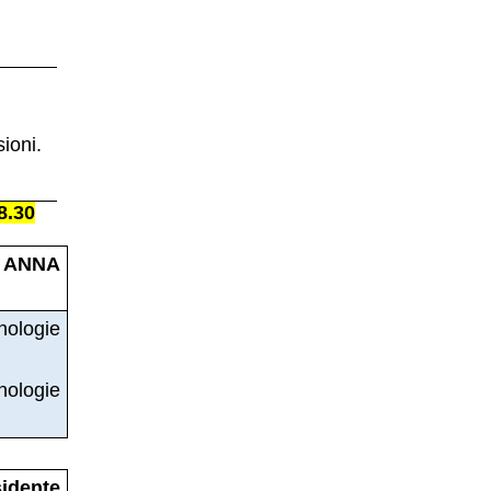
ioni.
8.30
 ANNA
ologie
ologie
dente