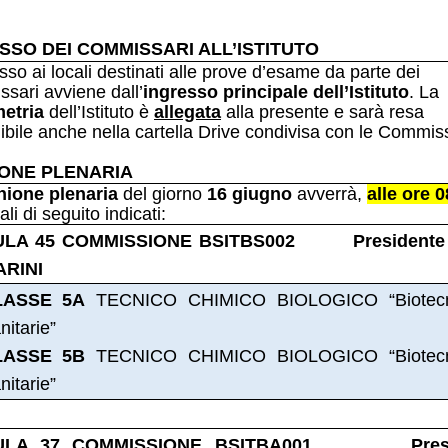
SSO DEI COMMISSARI
ALL’ISTITUTO
sso ai locali destinati alle prove d’esame da parte dei
sari avviene dall’
ingresso principale dell’Istituto
. La
metria
dell’Istituto è
allegata
alla presente e sarà resa
ibile anche nella cartella Drive condivisa con le Commiss
IONE PLENARIA
nione plenaria
del giorno
16 giugno
avverrà,
alle ore 0
ali di seguito indicati:
ULA 45 COMMISSIONE BSITBS002 Presidente
RINI
LASSE 5A
TECNICO CHIMICO BIOLOGICO “Biotecn
nitarie”
LASSE 5B
TECNICO CHIMICO BIOLOGICO “Biotecn
nitarie”
ULA 37 COMMISSIONE BSITBA001 Presi