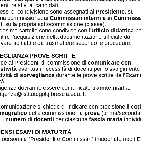
nti relativi ai candidati.
essi di condivisione sono assegnati al
Presidente
, su
una commissione, ai
Commissari interni e ai Commissa
i
, sulla propria sottocommissione (classe).
esime cartelle sono condivise con l’
Ufficio didattica
pe
tire l’acquisizione della documentazione ufficiale da
vare agli atti e da trasmettere secondo le procedure.
EGLIANZA PROVE SCRITTE
ede ai Presidenti di commissione di
comunicare con
stività
eventuali necessità di docenti per lo svolgimento
tività di sorveglianza
durante le prove scritte dell’Esam
tà.
sigenze dovranno essere comunicate
tramite mail
a:
rigenza@istitutogolgibrescia.edu.it
.
comunicazione si chiede di indicare con precisione il
cod
nografico
della commissione, la
prova
(prima/seconda
 il
numero
di
docenti
per ciascuna
fascia
oraria
individ
ENSI ESAMI DI MATURITÀ
il personale (Presidenti e Commissari) impegnato negli 