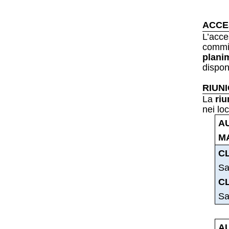
ACCE
L’acce
commis
plani
dispon
RIUN
La
riu
nei loc
A
MA
C
Sa
C
Sa
A