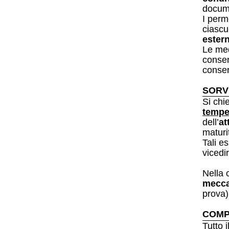
docume
I perm
ciasc
estern
Le med
consen
conser
SORV
Si chi
tempe
dell’
at
maturi
Tali e
vicedi
Nella 
mecca
prova)
COMP
Tutto 