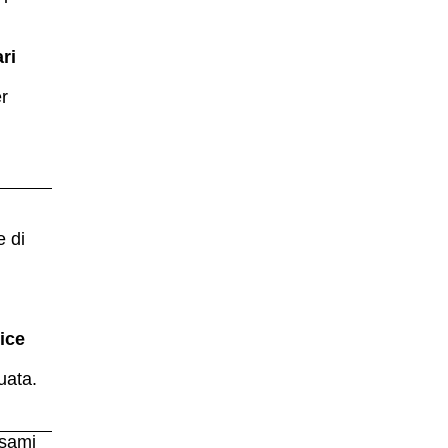
ri
r
e di
ice
uata.
Esami