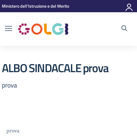
Vai ai contenuti
Vai al menu di navigazione
Vai al footer
Ministero dell'Istruzione e del Merito
ALBO SINDACALE prova
prova
prova