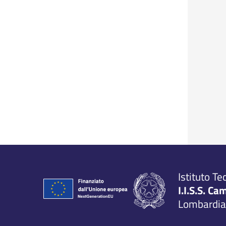
Istituto Te
I.I.S.S. Ca
Lombardia,