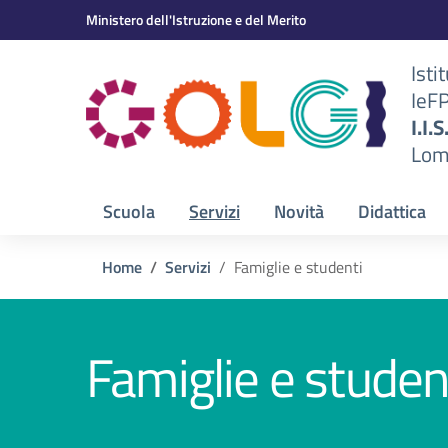
Vai ai contenuti
Vai al menu di navigazione
Vai al footer
Ministero dell'Istruzione e del Merito
Isti
IeF
BS)
I.I.
Lom
Scuola
Servizi
Novità
Didattica
Home
Servizi
Famiglie e studenti
Famiglie e studen