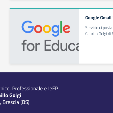
Google Gmail 
Servizio di posta 
Camillo Golgi di 
cnico, Professionale e IeFP
millo Golgi
 Brescia (BS)