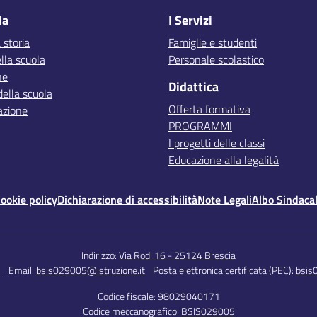
la
I Servizi
 storia
Famiglie e studenti
lla scuola
Personale scolastico
ne
Didattica
della scuola
Offerta formativa
azione
PROGRAMMI
I progetti delle classi
Educazione alla legalità
ookie policy
Dichiarazione di accessibilità
Note Legali
Albo Sindaca
Indirizzo:
Via Rodi 16 - 25124 Brescia
5
Email:
bsis029005@istruzione.it
Posta elettronica certificata (PEC):
bsis
Codice fiscale: 98029040171
Codice meccanografico:
BSIS029005