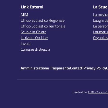
Link Esterni
La Scuo
MIM
La nostra
Ufficio Scolastico Regionale
Luoghi de
Ufficio Scolastico Territoriale
Le perso
Scuola in Chiaro
I numeri 
Iscrizioni On Line
Organizz
Invalsi
Comune di Brescia
Amministrazione Trasparente
Contatti
Privacy Policy
C
Centralino:
030.242244