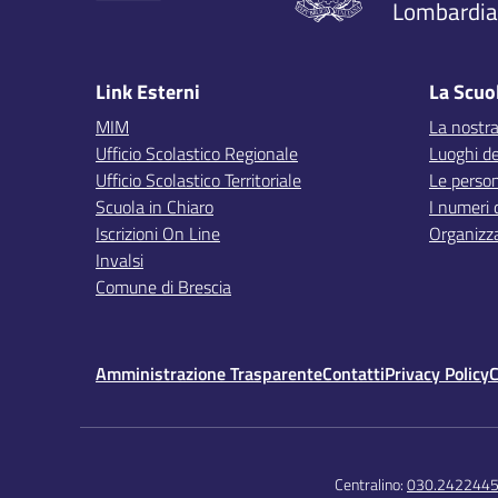
Lombardia,
Link Esterni
La Scuo
MIM
La nostra
Ufficio Scolastico Regionale
Luoghi de
Ufficio Scolastico Territoriale
Le perso
Scuola in Chiaro
I numeri 
Iscrizioni On Line
Organizz
Invalsi
Comune di Brescia
Amministrazione Trasparente
Contatti
Privacy Policy
C
Centralino:
030.242244