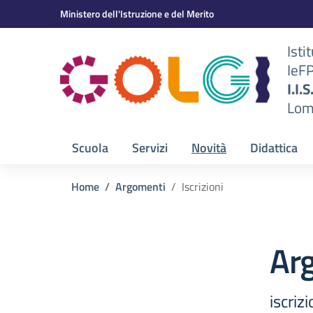
Vai ai contenuti
Vai al menu di navigazione
Vai al footer
Ministero dell'Istruzione e del Merito
Isti
IeF
BS)
I.I.
Lom
Scuola
Servizi
Novità
Didattica
Home
Argomenti
Iscrizioni
Arg
iscrizi