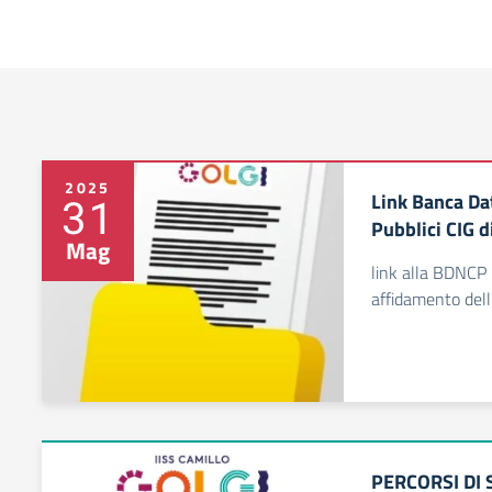
2025
Link Banca Dat
31
Pubblici CIG d
Mag
link alla BDNCP r
affidamento dell'
PERCORSI DI 