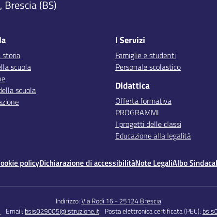
 Brescia (BS)
la
I Servizi
 storia
Famiglie e studenti
lla scuola
Personale scolastico
ne
Didattica
della scuola
Offerta formativa
azione
PROGRAMMI
I progetti delle classi
Educazione alla legalità
ookie policy
Dichiarazione di accessibilità
Note Legali
Albo Sindaca
Indirizzo:
Via Rodi 16 - 25124 Brescia
5
Email:
bsis029005@istruzione.it
Posta elettronica certificata (PEC):
bsis