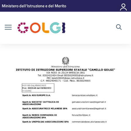
Vai ai contenuti
Vai al menu di navigazione
Vai al footer
Ministero dell'Istruzione e del Merito