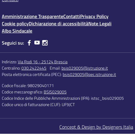
Amministrazione Trasparente
Contatti
Privacy Policy
Cookie policy
Dichiarazione di accessibilità
Note Legali
Albo Sindacale
Seguici su:
Indirizzo:
Via Rodi 16 - 25124 Brescia
Centralino:
030.2422445
Email:
bsis029005@istruzione.it
Posta elettronica certificata (PEC):
bsis029005@pec.istruzione.it
Codice fiscale: 98029040171
Codice meccanografico:
BSIS029005
Codice Indice delle Pubbliche Amministrazioni (IPA): istsc_bsis029005
Codice unico di fatturazione (CUF): UF9JCT
Concept & Design by Designers Italia