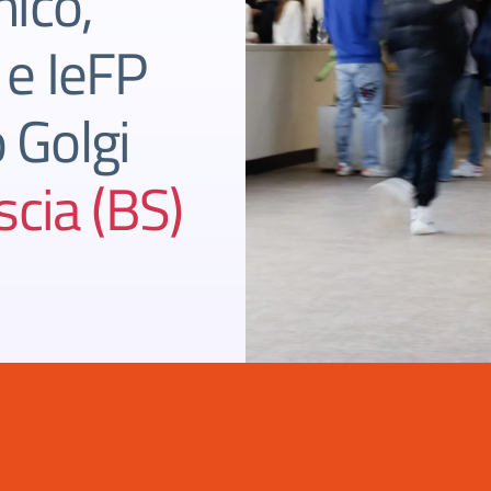
nico,
 e IeFP
o Golgi
cia (BS)