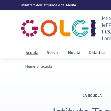
Vai ai contenuti
Vai al menu di navigazione
Vai al footer
Ministero dell'Istruzione e del Merito
Isti
IeF
BS)
I.I.
Lom
Scuola
Servizi
Novità
Didattica
Home
Scuola
LA SCUOLA