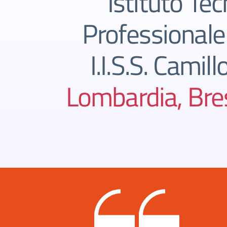
Istituto Tec
Professionale
I.I.S.S. Camill
Lombardia, Bres