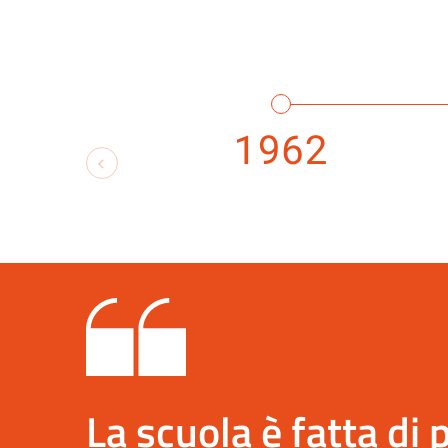
1962
La scuola è fatta di 