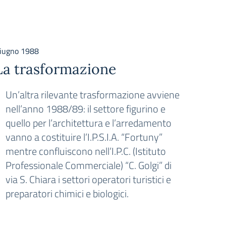
iugno 1988
Marzo 1
La trasformazione
Un n
Un’altra rilevante trasformazione avviene
Gli 
nell’anno 1988/89: il settore figurino e
l’at
quello per l’architettura e l’arredamento
local
vanno a costituire l’I.P.S.I.A. “Fortuny”
scol
mentre confluiscono nell’I.P.C. (Istituto
anno
Professionale Commerciale) “C. Golgi” di
92” p
via S. Chiara i settori operatori turistici e
nasc
preparatori chimici e biologici.
Graf