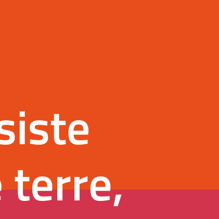
siste
 terre,