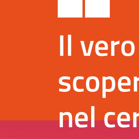
Il vero
scoper
nel ce