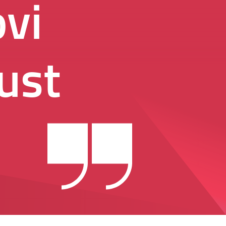
ovi
ust