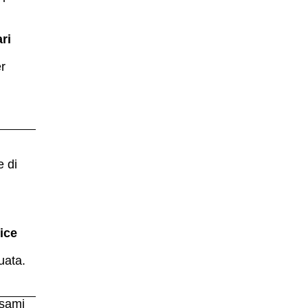
ri
r
e di
ice
uata.
Esami