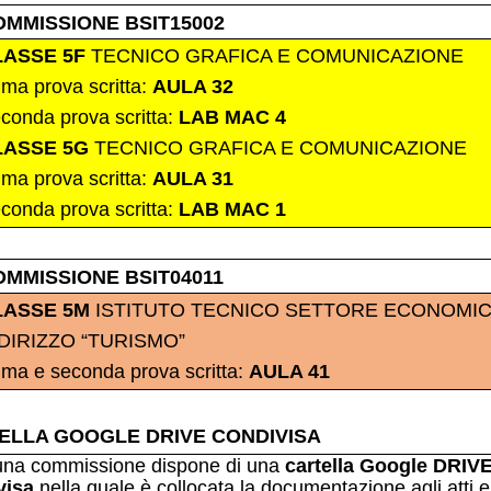
OMMISSIONE BSIT15002
LASSE 5F
TECNICO GRAFICA E COMUNICAZIONE
ima prova scritta:
AULA 32
conda prova scritta:
LAB MAC 4
LASSE 5G
TECNICO GRAFICA E COMUNICAZIONE
ima prova scritta:
AULA 31
conda prova scritta:
LAB MAC 1
OMMISSIONE BSIT04011
LASSE 5M
ISTITUTO TECNICO SETTORE ECONOMI
DIRIZZO “TURISMO”
ima e seconda prova scritta:
AULA 41
ELLA GOOGLE DRIVE CONDIVISA
una commissione dispone di una
cartella Google DRIV
visa
nella quale è
collocata la documentazione agli atti e