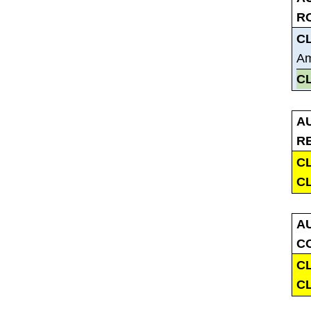
R
C
Am
C
A
R
C
C
A
C
C
C