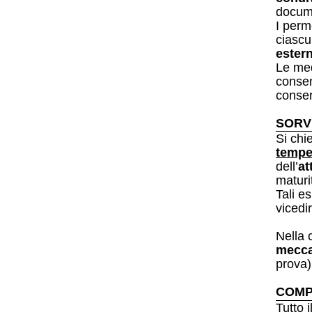
docume
I perm
ciasc
estern
Le med
consen
conser
SORV
Si chi
tempe
dell’
at
maturi
Tali e
vicedi
Nella 
mecca
prova)
COMP
Tutto 