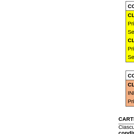
C
C
Pr
Se
C
Pr
Se
C
C
IN
Pr
CART
Ciasc
condi