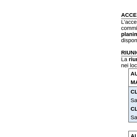
ACCE
L’acce
commis
plani
dispon
RIUN
La
riu
nei loc
A
MA
C
Sa
C
Sa
A