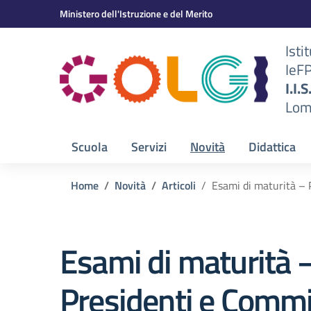
Vai ai contenuti
Vai al menu di navigazione
Vai al footer
Ministero dell'Istruzione e del Merito
Isti
IeF
BS)
I.I.
Lom
Scuola
Servizi
Novità
Didattica
Home
Novità
Articoli
Esami di maturità – 
Esami di maturità 
Presidenti e Commi