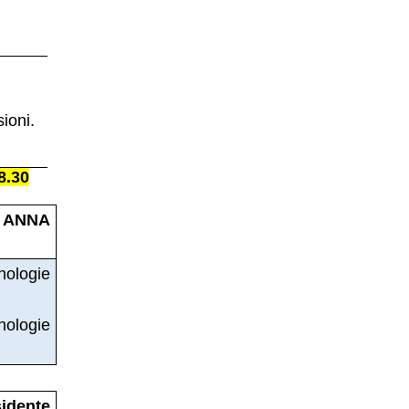
ioni.
8.30
 ANNA
ologie
ologie
dente