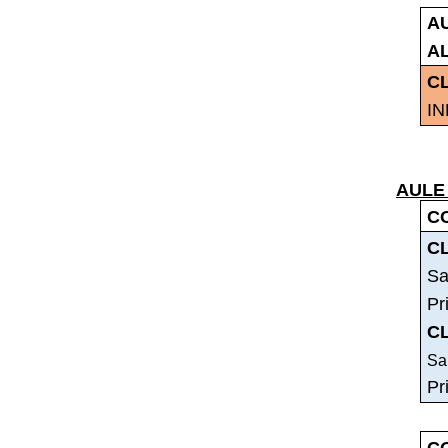
A
A
C
IN
AULE
C
C
Sa
Pr
C
San
Pr