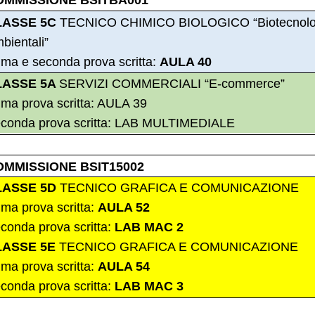
OMMISSIONE BSITBA001
LASSE 5C
TECNICO CHIMICO BIOLOGICO “Biotecnolo
bientali”
ima e seconda prova scritta:
AULA 40
LASSE 5A
SERVIZI COMMERCIALI “E-commerce”
ima prova scritta: AULA 39
conda prova scritta: LAB MULTIMEDIALE
OMMISSIONE BSIT15002
LASSE 5D
TECNICO GRAFICA E COMUNICAZIONE
ima prova scritta:
AULA 52
conda prova scritta:
LAB MAC 2
LASSE 5E
TECNICO GRAFICA E COMUNICAZIONE
ima prova scritta:
AULA 54
conda prova scritta:
LAB MAC 3