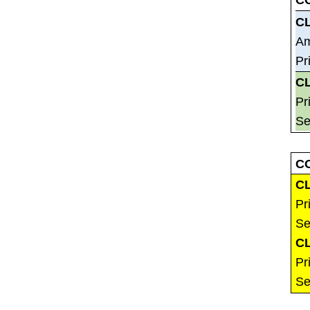
C
C
Am
Pr
C
Pr
Se
C
C
Pr
Se
C
Pr
Se