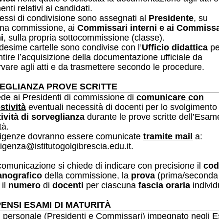
nti relativi ai candidati.
essi di condivisione sono assegnati al
Presidente
, su
una commissione, ai
Commissari interni e ai Commissa
i
, sulla propria sottocommissione (classe).
esime cartelle sono condivise con l’
Ufficio didattica
pe
tire l’acquisizione della documentazione ufficiale da
vare agli atti e da trasmettere secondo le procedure.
EGLIANZA PROVE SCRITTE
ede ai Presidenti di commissione di
comunicare con
stività
eventuali necessità di docenti per lo svolgimento
tività di sorveglianza
durante le prove scritte dell’Esam
tà.
sigenze dovranno essere comunicate
tramite mail
a:
rigenza@istitutogolgibrescia.edu.it
.
comunicazione si chiede di indicare con precisione il
cod
nografico
della commissione, la
prova
(prima/seconda
 il
numero
di
docenti
per ciascuna
fascia
oraria
individ
ENSI ESAMI DI MATURITÀ
il personale (Presidenti e Commissari) impegnato negli 