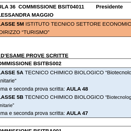
ULA 36 COMMISSIONE BSIT04011 Presidente
LESSANDRA MAGGIO
LASSE 5M
ISTITUTO TECNICO SETTORE ECONOMI
DIRIZZO “TURISMO”
 D’ESAME PROVE SCRITTE
OMMISSIONE BSITBS002
LASSE 5A
TECNICO CHIMICO BIOLOGICO “Biotecnolo
nitarie”
ima e seconda prova scritta:
AULA 48
LASSE 5B
TECNICO CHIMICO BIOLOGICO
“Biotecnolog
itarie”
ima e seconda prova scritta:
AULA 47