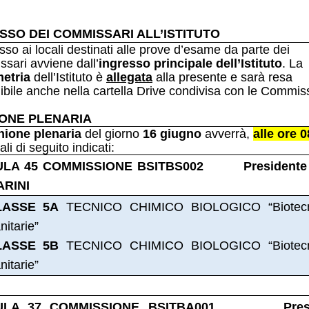
SSO DEI COMMISSARI
ALL’ISTITUTO
sso ai locali destinati alle prove d’esame da parte dei
sari avviene dall’
ingresso principale dell’Istituto
. La
metria
dell’Istituto è
allegata
alla presente e sarà resa
ibile anche nella cartella Drive condivisa con le Commiss
IONE PLENARIA
nione plenaria
del giorno
16 giugno
avverrà,
alle ore 0
ali di seguito indicati:
ULA 45 COMMISSIONE BSITBS002 Presidente
RINI
LASSE 5A
TECNICO CHIMICO BIOLOGICO “Biotecn
nitarie”
LASSE 5B
TECNICO CHIMICO BIOLOGICO “Biotecn
nitarie”
ULA 37 COMMISSIONE BSITBA001 Presi