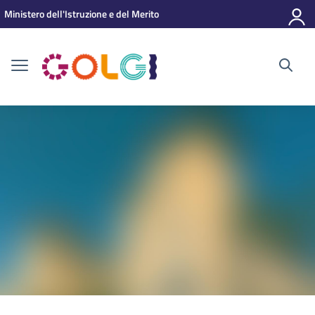
Vai ai contenuti
Vai al menu di navigazione
Vai al footer
Ministero dell'Istruzione e del Merito