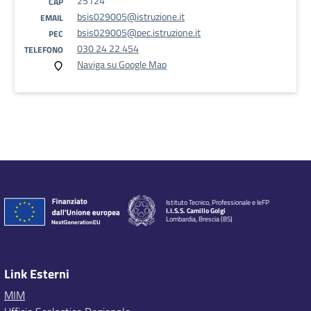
25124
CAP
bsis029005@istruzione.it
EMAIL
bsis029005@pec.istruzione.it
PEC
030 24 22 454
TELEFONO
Naviga su Google Map
Istituto Tecnico, Professionale e IeFP
I.I.S.S. Camillo Golgi
Lombardia, Brescia (BS)
Link Esterni
MIM