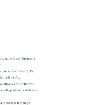
con compito di coordinamento
ti.
ativo Personalizzato (PFP),
lità di verifica
sso formativo dello studente-
ne sulla piattaforma dedicata
zzano anche le tecnologie