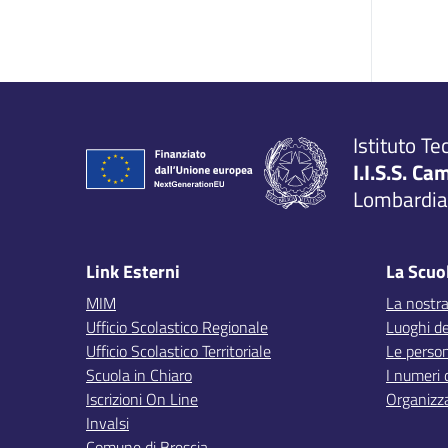
Istituto Te
I.I.S.S. Ca
Lombardia,
Link Esterni
La Scuo
MIM
La nostra
Ufficio Scolastico Regionale
Luoghi de
Ufficio Scolastico Territoriale
Le perso
Scuola in Chiaro
I numeri 
Iscrizioni On Line
Organizz
Invalsi
Comune di Brescia