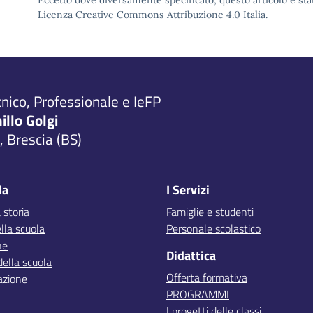
Eccetto dove diversamente specificato, questo articolo è stat
Licenza Creative Commons Attribuzione 4.0 Italia.
cnico, Professionale e IeFP
millo Golgi
 Brescia (BS)
la
I Servizi
 storia
Famiglie e studenti
lla scuola
Personale scolastico
ne
Didattica
della scuola
Offerta formativa
azione
PROGRAMMI
I progetti delle classi