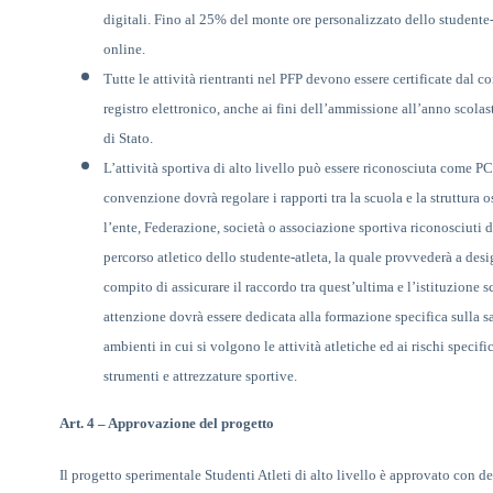
digitali. Fino al 25% del monte ore personalizzato dello studente-a
online.
Tutte le attività rientranti nel PFP devono essere certificate dal c
registro elettronico, anche ai fini dell’ammissione all’anno scola
di Stato.
L’
attività sportiva di alto livello può essere riconosciuta come 
convenzione dovrà regolare i rapporti tra la scuola e la struttura o
l’ente, Federazione, società o associazione sportiva riconosciuti
percorso atletico dello studente-atleta, la quale provvederà a desi
compito di assicurare il raccordo tra quest’ultima e l’istituzione s
attenzione dovrà essere dedicata alla formazione specifica sulla s
ambienti in cui si
volgono le attività atletiche ed ai rischi specific
strumenti e attrezzature sportive.
Art. 4
–
Approvazione del progetto
Il progetto sperimentale Studenti Atleti di alto livello è approvato con d