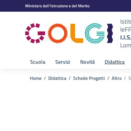
Vai ai contenuti
Vai al menu di navigazione
Vai al footer
Ministero dell'Istruzione e del Merito
Isti
IeF
BS)
I.I.
Lom
Scuola
Servizi
Novità
Didattica
Home
Didattica
Schede Progetti
Altro
S