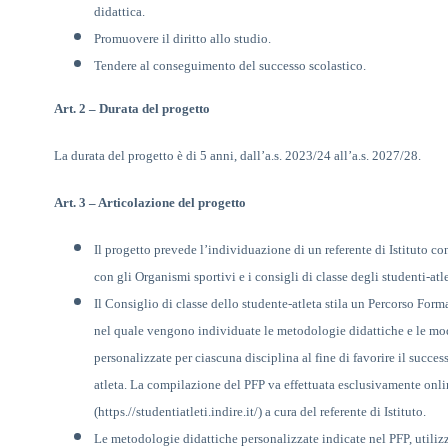
didattica.
Promuovere il diritto allo studio.
Tendere al conseguimento del successo scolastico.
Art. 2
–
Durata del progetto
La durata del progetto è di 5 anni,
dall’a.s. 2023/24 all’a.s. 2027/28
.
Art. 3
–
Articolazione del progetto
Il progetto prevede l’i
ndividuazione di un referente di Istituto 
con gli Organismi sportivi e i consigli di classe degli studenti-atle
Il Consiglio di classe dello studente-atleta stila un Percorso Form
nel quale vengono individuate le metodologie didattiche e le moda
personalizzate per ciascuna disciplina al fine di favorire il succe
atleta. La compilazione del PFP va effettuata esclusivamente onli
(https.//studentiatleti.indire.it/) a cura del referente di Istituto.
Le metodologie didattiche personalizzate indicate nel PFP, utili