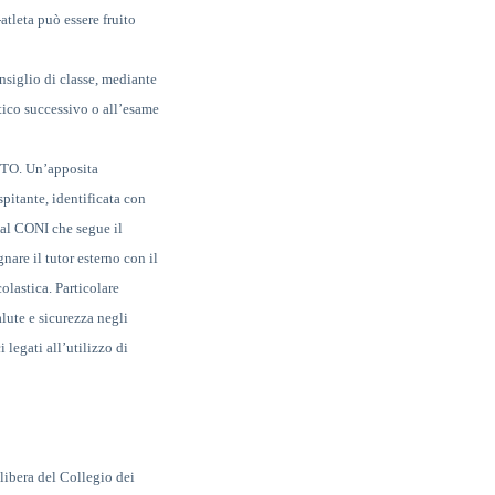
tleta può essere fruito
onsiglio di classe, mediante
stico successivo o all’esame
PCTO. U
n’apposita
spitante, identificata con
 dal CONI che segue il
gnare il tutor esterno con
il
colastica. Particolare
alute e sicurezza negli
i legati all’utilizzo di
elibera del Collegio dei