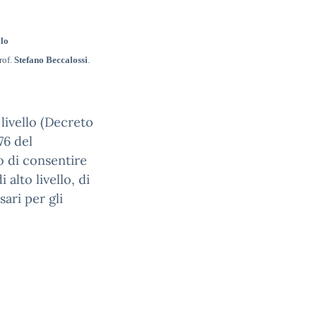
llo
rof.
Stefano Beccalossi
.
 livello (Decreto
76 del
o di consentire
 alto livello, di
sari per gli