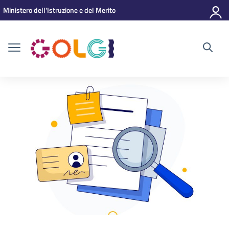
Vai ai contenuti
Vai al menu di navigazione
Vai al footer
Ministero dell'Istruzione e del Merito