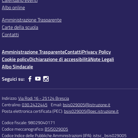
Calendario eventi
Albo online
Amministrazione Trasparente
Carte della scuola
Contatti
Amministrazione Trasparente
Contatti
Privacy Policy
Cookie policy
Dichiarazione di accessibilità
Note Legali
Albo Sindacale
Seguici su:
Indirizzo:
Via Rodi 16 - 25124 Brescia
Centralino:
030.2422445
Email:
bsis029005@istruzione.it
Posta elettronica certificata (PEC):
bsis029005@pec.istruzione.it
Codice fiscale: 98029040171
Codice meccanografico:
BSIS029005
Codice Indice delle Pubbliche Amministrazioni (IPA): istsc_bsis029005