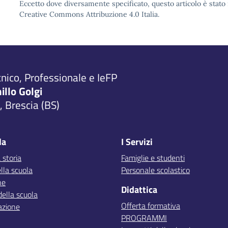
Eccetto dove diversamente specificato, questo articolo è stato 
Creative Commons Attribuzione 4.0 Italia.
cnico, Professionale e IeFP
millo Golgi
 Brescia (BS)
la
I Servizi
 storia
Famiglie e studenti
lla scuola
Personale scolastico
ne
Didattica
della scuola
Offerta formativa
azione
PROGRAMMI