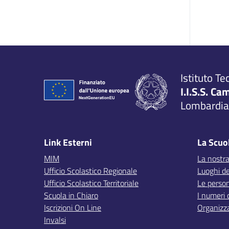
Istituto Te
I.I.S.S. Ca
Lombardia,
Link Esterni
La Scuo
MIM
La nostra
Ufficio Scolastico Regionale
Luoghi de
Ufficio Scolastico Territoriale
Le perso
Scuola in Chiaro
I numeri 
Iscrizioni On Line
Organizz
Invalsi