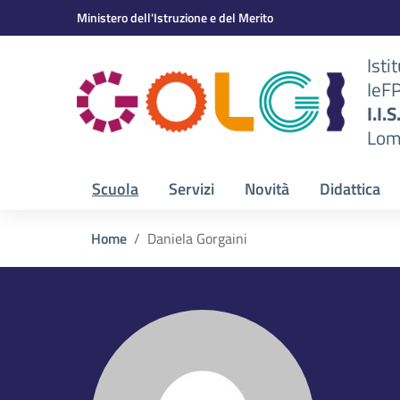
Vai ai contenuti
Vai al menu di navigazione
Vai al footer
Ministero dell'Istruzione e del Merito
Isti
IeF
BS)
I.I.
Lom
Scuola
Servizi
Novità
Didattica
Home
Daniela Gorgaini