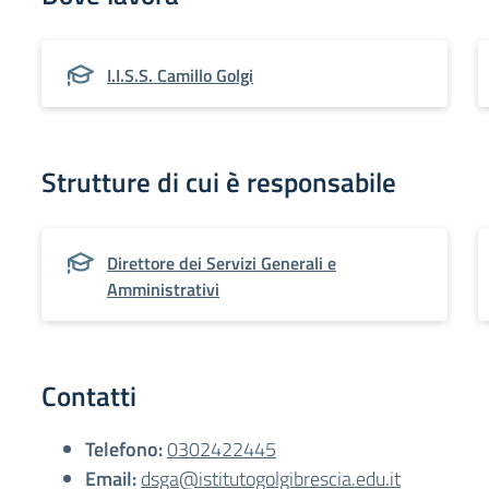
I.I.S.S. Camillo Golgi
Strutture di cui è responsabile
Direttore dei Servizi Generali e
Amministrativi
Contatti
Telefono:
0302422445
Email:
dsga@istitutogolgibrescia.edu.it