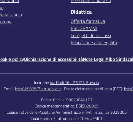
lla scuola
Personale scolastico
ne
Didattica
della scuola
Offerta formativa
azione
PROGRAMMI
I progetti delle classi
Educazione alla legalità
ookie policy
Dichiarazione di accessibilità
Note Legali
Albo Sindaca
Indirizzo:
Via Rodi 16 - 25124 Brescia
5
Email:
bsis029005@istruzione.it
Posta elettronica certificata (PEC):
bsis
Codice fiscale: 98029040171
Codice meccanografico:
BSIS029005
Codice Indice delle Pubbliche Amministrazioni (IPA): istsc_bsis029005
Codice unico di fatturazione (CUF): UF9JCT