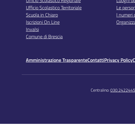
Ufficio Scolastico Regionale
Luoghi de
Ufficio Scolastico Territoriale
Le perso
Scuola in Chiaro
I numeri 
Iscrizioni On Line
Organizz
Invalsi
Comune di Brescia
Amministrazione Trasparente
Contatti
Privacy Policy
C
Centralino:
030.242244