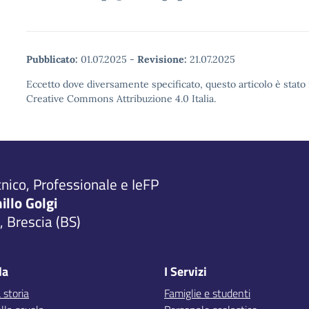
Pubblicato:
01.07.2025
-
Revisione:
21.07.2025
Eccetto dove diversamente specificato, questo articolo è stato 
Creative Commons Attribuzione 4.0 Italia.
cnico, Professionale e IeFP
millo Golgi
 Brescia (BS)
la
I Servizi
 storia
Famiglie e studenti