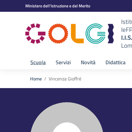
Vai ai contenuti
Vai al menu di navigazione
Vai al footer
Ministero dell'Istruzione e del Merito
Isti
IeF
BS)
I.I.
Lom
Scuola
Servizi
Novità
Didattica
Home
Vincenza Gioffré