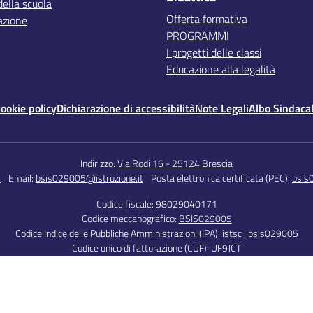
della scuola
Offerta formativa
azione
PROGRAMMI
I progetti delle classi
Educazione alla legalità
ookie policy
Dichiarazione di accessibilità
Note Legali
Albo Sindaca
Indirizzo:
Via Rodi 16 - 25124 Brescia
5
Email:
bsis029005@istruzione.it
Posta elettronica certificata (PEC):
bsis
Codice fiscale: 98029040171
Codice meccanografico:
BSIS029005
Codice Indice delle Pubbliche Amministrazioni (IPA): istsc_bsis029005
Codice unico di fatturazione (CUF): UF9JCT