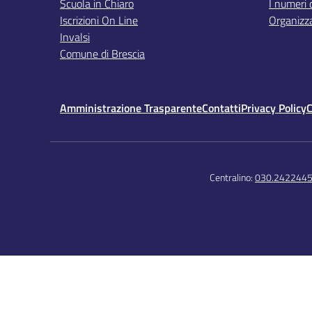
Scuola in Chiaro
I numeri 
Iscrizioni On Line
Organizz
Invalsi
Comune di Brescia
Amministrazione Trasparente
Contatti
Privacy Policy
C
Centralino:
030.242244