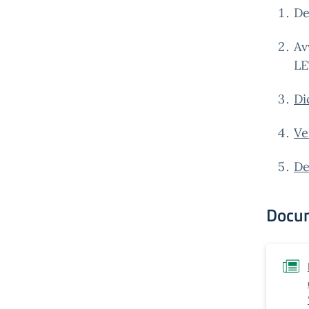
De
Av
LE
Di
Ve
De
Docu