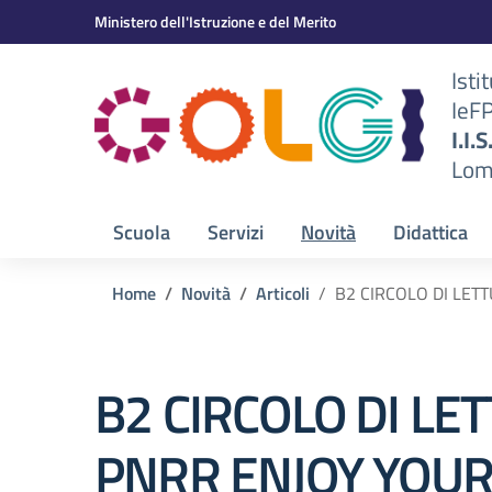
Vai ai contenuti
Vai al menu di navigazione
Vai al footer
Ministero dell'Istruzione e del Merito
Isti
IeF
BS)
I.I.
Lom
Scuola
Servizi
Novità
Didattica
Home
Novità
Articoli
B2 CIRCOLO DI LET
B2 CIRCOLO DI LE
PNRR ENJOY YOUR