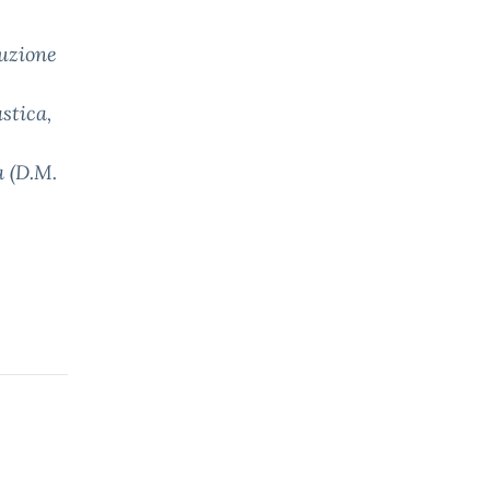
duzione
stica,
a (D.M.