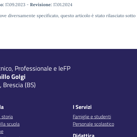
o:
17.09.2023
-
Revisione:
17.01.2024
ove diversamente specificato, questo articolo è stato rilasciato sott
cnico, Professionale e IeFP
millo Golgi
 Brescia (BS)
la
I Servizi
 storia
Famiglie e studenti
lla scuola
Personale scolastico
ne
Didattica