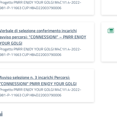
Progetto PNRR ENJOY YOUR GOLGI M4C1I1.4-2022-
981-P-11663 CUP H84D22003790006
Verbale di selezione conferimento incarichi
avviso percorsi: “CONNESSIONI” – PNRR ENJOY
YOUR GOLGI
Progetto PNRR ENJOY YOUR GOLGI M4C1I1.4-2022-
981-P-11663 CUP H84D22003790006
Avviso selezione n. 3 incarichi Percorsi:
"CONNESSIONI" PNRR ENJOY YOUR GOLGI
Progetto PNRR ENJOY YOUR GOLGI M4C1I1.4-2022-
981-P-11663 CUP H84D22003790006
i