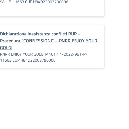
981-P-11663 CUP H84D22003790006
Dichiarazione inesistenza conflitti RUP –
Procedura “CONNESSIONI” – PNRR ENJOY YOUR
GOLGI
PNRR ENJOY YOUR GOLGI M4C1I1.4-2022-981-P-
11663 CUP H84D22003790006