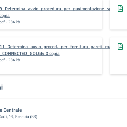
9_Determina_avvio_procedura_per_pavimentazione_spazio_m
copia
pdf - 234 kb
11_Determina_avvio_proced._per_fornitura_pareti_manovrabil
_CONNECTED_GOLGI4.0 copia
pdf - 234 kb
i
e Centrale
Rodi, 16, Brescia (BS)