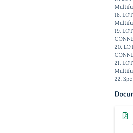
Multif
18.
LOT
Multif
19.
LOTT
CONNE
20.
LOT
CONNE
21.
LOT
Multif
22.
Spe
Docu