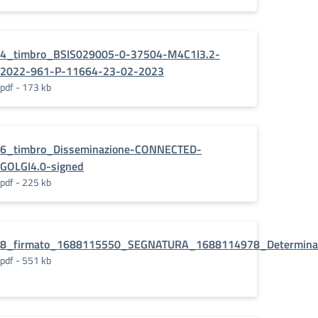
4_timbro_BSIS029005-0-37504-M4C1I3.2-
2022-961-P-11664-23-02-2023
pdf - 173 kb
6_timbro_Disseminazione-CONNECTED-
GOLGI4.0-signed
pdf - 225 kb
eti_cartongesso_-
8_firmato_1688115550_SEGNATURA_1688114978_Determina_a
pdf - 551 kb