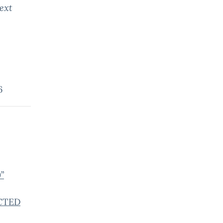
ext
6
”
ECTED