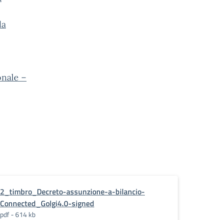
la
onale –
2_timbro_Decreto-assunzione-a-bilancio-
Connected_Golgi4.0-signed
pdf - 614 kb