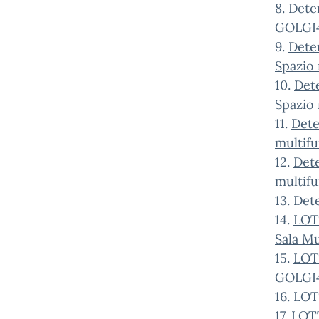
8.
Dete
GOLGI4
9.
Dete
Spazio
10.
Det
Spazio
11.
Dete
multif
12.
Dete
multif
13. De
14.
LOTT
Sala M
15.
LOT
GOLGI
16. LO
17.
LOTT