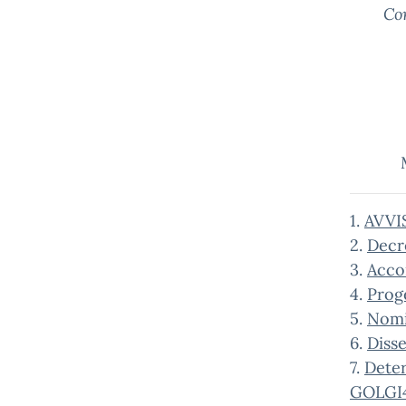
Co
1.
AVVI
2.
Decr
3.
Acco
4.
Prog
5.
Nomi
6.
Diss
7.
Deter
GOLGI4