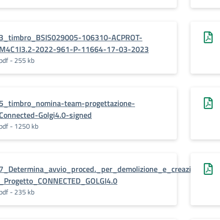
3_timbro_BSIS029005-106310-ACPROT-
M4C1I3.2-2022-961-P-11664-17-03-2023
pdf - 255 kb
5_timbro_nomina-team-progettazione-
Connected-Golgi4.0-signed
pdf - 1250 kb
7_Determina_avvio_proced._per_demolizione_e_creazione_par
_Progetto_CONNECTED_GOLGI4.0
pdf - 235 kb