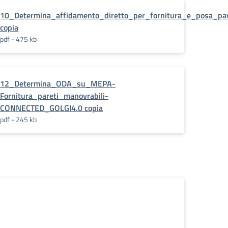
ultifunzionale__Progetto_CONNECTED
10_Determina_affidamento_diretto_per_fornitura_e_posa_pa
copia
pdf - 475 kb
i_-
12_Determina_ODA_su_MEPA-
Fornitura_pareti_manovrabili-
CONNECTED_GOLGI4.0 copia
pdf - 245 kb