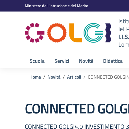
Vai ai contenuti
Vai al menu di navigazione
Vai al footer
Ministero dell'Istruzione e del Merito
Isti
IeF
BS)
I.I.
Lom
Scuola
Servizi
Novità
Didattica
Home
Novità
Articoli
CONNECTED GOLGI4
CONNECTED GOLGI
CONNECTED GOLGI4.0 INVESTIMENTO 3.