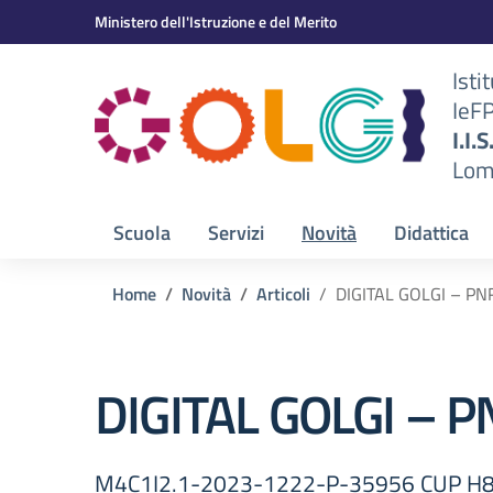
Vai ai contenuti
Vai al menu di navigazione
Vai al footer
Ministero dell'Istruzione e del Merito
Isti
IeF
BS)
I.I.
Lom
Scuola
Servizi
Novità
Didattica
Home
Novità
Articoli
DIGITAL GOLGI – PN
DIGITAL GOLGI – 
M4C1I2.1-2023-1222-P-35956 CUP 