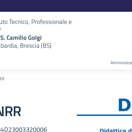
tuto Tecnico, Professionale e
P
S.S. Camillo Golgi
bardia, Brescia (BS)
Amministra
RR
PNRR
H84D23003320006