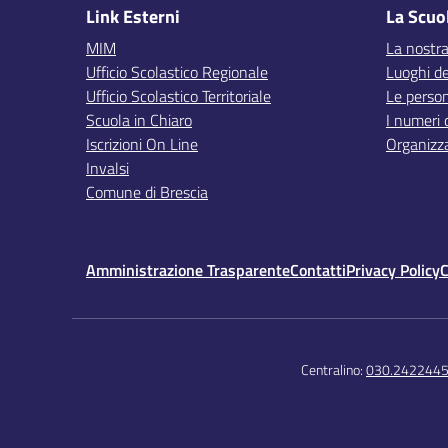
Link Esterni
La Scuo
MIM
La nostra
Ufficio Scolastico Regionale
Luoghi de
Ufficio Scolastico Territoriale
Le perso
Scuola in Chiaro
I numeri 
Iscrizioni On Line
Organizz
Invalsi
Comune di Brescia
Amministrazione Trasparente
Contatti
Privacy Policy
C
Centralino:
030.242244