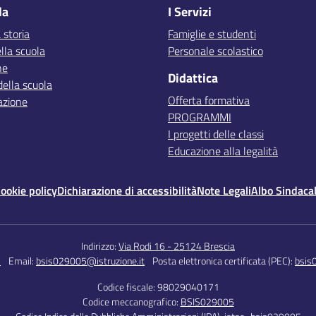
la
I Servizi
 storia
Famiglie e studenti
lla scuola
Personale scolastico
ne
Didattica
della scuola
Offerta formativa
azione
PROGRAMMI
I progetti delle classi
Educazione alla legalità
ookie policy
Dichiarazione di accessibilità
Note Legali
Albo Sindaca
Indirizzo:
Via Rodi 16 - 25124 Brescia
5
Email:
bsis029005@istruzione.it
Posta elettronica certificata (PEC):
bsis
Codice fiscale: 98029040171
Codice meccanografico:
BSIS029005