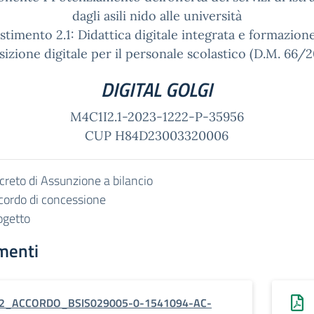
dagli asili nido alle università
stimento 2.1: Didattica digitale integrata e formazione
sizione digitale per il personale scolastico (D.M. 66/
DIGITAL GOLGI
M4C1I2.1-2023-1222-P-35956
CUP H84D23003320006
creto di Assunzione a bilancio
cordo di concessione
ogetto
menti
2_ACCORDO_BSIS029005-0-1541094-AC-