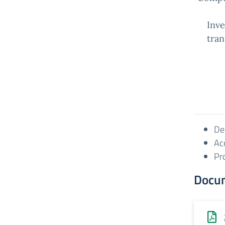
Inve
tran
De
Ac
Pr
Docu