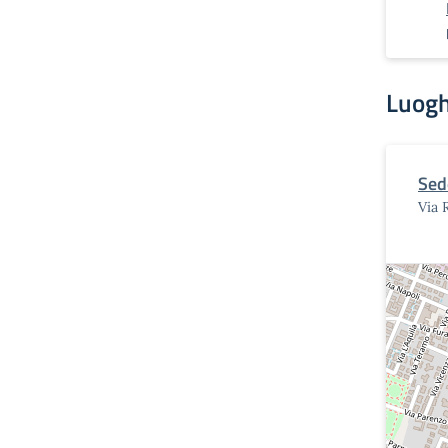
Luogh
Sed
Via 