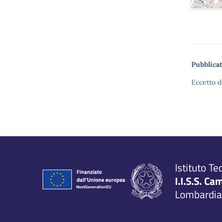
Pubblicat
Eccetto d
Istituto Te
I.I.S.S. Ca
Lombardia,