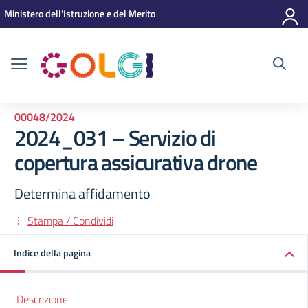
Vai ai contenuti
Vai al menu di navigazione
Vai al footer
Ministero dell'Istruzione e del Merito
00048/2024
2024_031 – Servizio di
copertura assicurativa drone
Determina affidamento
Stampa / Condividi
Indice della pagina
Descrizione