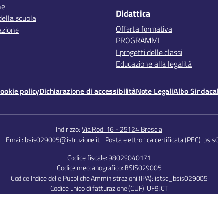
ne
Didattica
della scuola
Offerta formativa
azione
PROGRAMMI
I progetti delle classi
Educazione alla legalità
ookie policy
Dichiarazione di accessibilità
Note Legali
Albo Sindaca
Indirizzo:
Via Rodi 16 - 25124 Brescia
5
Email:
bsis029005@istruzione.it
Posta elettronica certificata (PEC):
bsis
Codice fiscale: 98029040171
Codice meccanografico:
BSIS029005
Codice Indice delle Pubbliche Amministrazioni (IPA): istsc_bsis029005
Codice unico di fatturazione (CUF): UF9JCT