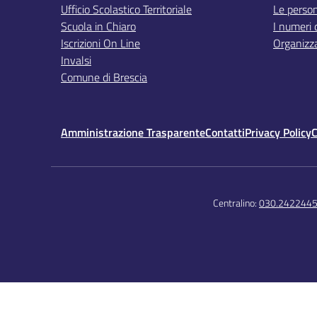
Ufficio Scolastico Territoriale
Le perso
Scuola in Chiaro
I numeri 
Iscrizioni On Line
Organizz
Invalsi
Comune di Brescia
Amministrazione Trasparente
Contatti
Privacy Policy
C
Centralino:
030.242244