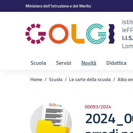
Vai ai contenuti
Vai al menu di navigazione
Vai al footer
Ministero dell'Istruzione e del Merito
Isti
IeF
BS)
I.I.
Lom
Scuola
Servizi
Novità
Didattica
Home
Scuola
Le carte della scuola
Albo on
00093/2024
2024_06