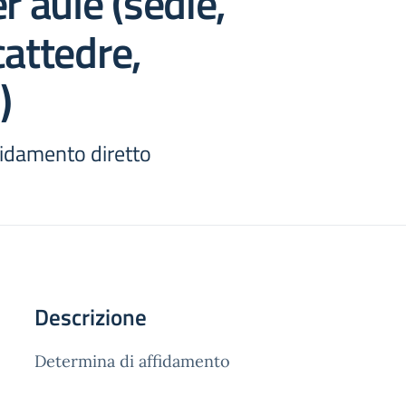
r aule (sedie,
cattedre,
)
fidamento diretto
Descrizione
Determina di affidamento