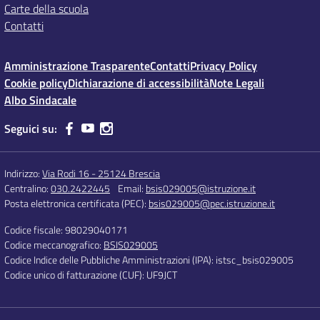
Carte della scuola
Contatti
Amministrazione Trasparente
Contatti
Privacy Policy
Cookie policy
Dichiarazione di accessibilità
Note Legali
Albo Sindacale
Seguici su:
Indirizzo:
Via Rodi 16 - 25124 Brescia
Centralino:
030.2422445
Email:
bsis029005@istruzione.it
Posta elettronica certificata (PEC):
bsis029005@pec.istruzione.it
Codice fiscale: 98029040171
Codice meccanografico:
BSIS029005
Codice Indice delle Pubbliche Amministrazioni (IPA): istsc_bsis029005
Codice unico di fatturazione (CUF): UF9JCT