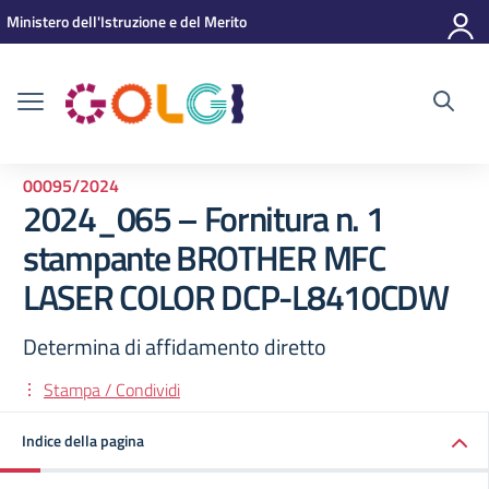
Vai ai contenuti
Vai al menu di navigazione
Vai al footer
Ministero dell'Istruzione e del Merito
00095/2024
2024_065 – Fornitura n. 1
stampante BROTHER MFC
LASER COLOR DCP-L8410CDW
Determina di affidamento diretto
Stampa / Condividi
Indice della pagina