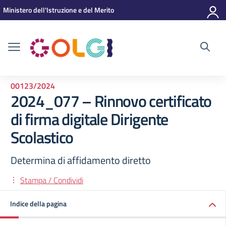
Vai ai contenuti
Vai al menu di navigazione
Vai al footer
Ministero dell'Istruzione e del Merito
00123/2024
2024_077 – Rinnovo certificato
di firma digitale Dirigente
Scolastico
Determina di affidamento diretto
Stampa / Condividi
Indice della pagina