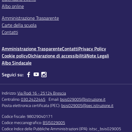
Albo online
Amministrazione Trasparente
Carte della scuola
Contatti
Amministrazione Trasparente
Contatti
Privacy Policy
Cookie policy
Dichiarazione di accessibilità
Note Legali
Albo Sindacale
Seguici su:
Indirizzo:
Via Rodi 16 - 25124 Brescia
Centralino:
030.2422445
Email:
bsis029005@istruzione.it
Posta elettronica certificata (PEC):
bsis029005@pec.istruzione.it
Codice fiscale: 98029040171
Codice meccanografico:
BSIS029005
Codice Indice delle Pubbliche Amministrazioni (IPA): istsc_bsis029005