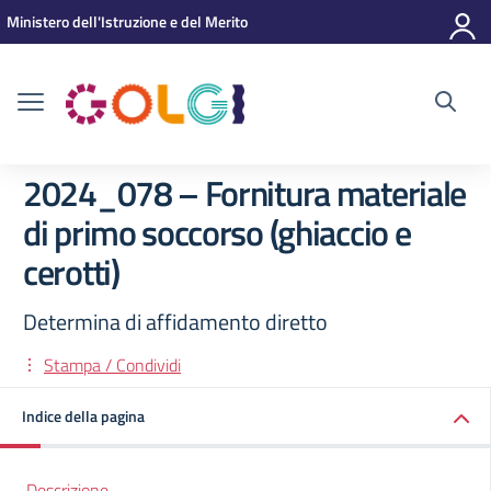
Vai ai contenuti
Vai al menu di navigazione
Vai al footer
Ministero dell'Istruzione e del Merito
2024_078 – Fornitura materiale
di primo soccorso (ghiaccio e
cerotti)
Determina di affidamento diretto
Stampa / Condividi
Indice della pagina
Descrizione