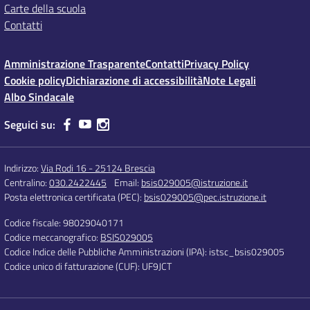
Carte della scuola
Contatti
Amministrazione Trasparente
Contatti
Privacy Policy
Cookie policy
Dichiarazione di accessibilità
Note Legali
Albo Sindacale
Seguici su:
Indirizzo:
Via Rodi 16 - 25124 Brescia
Centralino:
030.2422445
Email:
bsis029005@istruzione.it
Posta elettronica certificata (PEC):
bsis029005@pec.istruzione.it
Codice fiscale: 98029040171
Codice meccanografico:
BSIS029005
Codice Indice delle Pubbliche Amministrazioni (IPA): istsc_bsis029005
Codice unico di fatturazione (CUF): UF9JCT