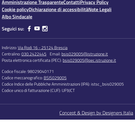
Amministrazione Trasparente
Contatti
Privacy Policy
Cookie policy
Dichiarazione di accessibilità
Note Legali
Albo Sindacale
Seguici su:
Indirizzo:
Via Rodi 16 - 25124 Brescia
Centralino:
030.2422445
Email:
bsis029005@istruzione.it
Posta elettronica certificata (PEC):
bsis029005@pec.istruzione.it
Codice fiscale: 98029040171
Codice meccanografico:
BSIS029005
Codice Indice delle Pubbliche Amministrazioni (IPA): istsc_bsis029005
Codice unico di fatturazione (CUF): UF9JCT
Concept & Design by Designers Italia