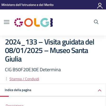
Vai ai contenuti
Vai al menu di navigazione
Vai al footer
Ministero dell'Istruzione e del Merito
2024_133 – Visita guidata del
08/01/2025 – Museo Santa
Giulia
CIG B50F20E30E Determina
Stampa / Condividi
Indice della pagina
Descrizione