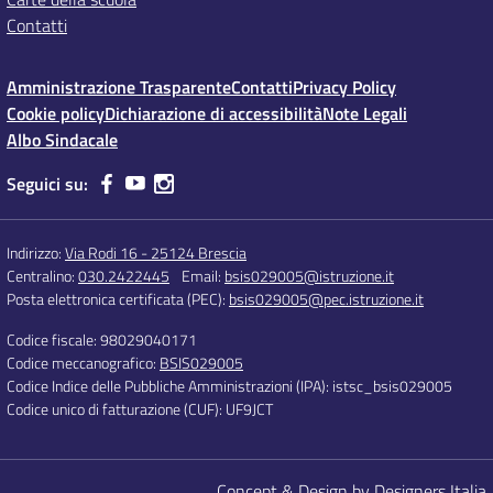
Contatti
Amministrazione Trasparente
Contatti
Privacy Policy
Cookie policy
Dichiarazione di accessibilità
Note Legali
Albo Sindacale
Seguici su:
Indirizzo:
Via Rodi 16 - 25124 Brescia
Centralino:
030.2422445
Email:
bsis029005@istruzione.it
Posta elettronica certificata (PEC):
bsis029005@pec.istruzione.it
Codice fiscale: 98029040171
Codice meccanografico:
BSIS029005
Codice Indice delle Pubbliche Amministrazioni (IPA): istsc_bsis029005
Codice unico di fatturazione (CUF): UF9JCT
Concept & Design by Designers Italia