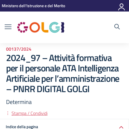
Vai ai contenuti
Vai al menu di navigazione
Vai al footer
Ministero dell'Istruzione e del Merito
00137/2024
2024_97 – Attività formativa
per il personale ATA Intelligenza
Artificiale per l’amministrazione
– PNRR DIGITAL GOLGI
Determina
Stampa / Condividi
Indice della pagina