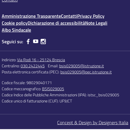
Amministrazione Trasparente
Contatti
Privacy Policy
Cookie policy
Dichiarazione di accessibilità
Note Legali
Albo Sindacale
Seguici su:
Indirizzo:
Via Rodi 16 - 25124 Brescia
Centralino:
030.2422445
Email:
bsis029005@istruzione.it
Posta elettronica certificata (PEC):
bsis029005@pec.istruzione.it
Codice fiscale: 98029040171
Codice meccanografico:
BSIS029005
Codice Indice delle Pubbliche Amministrazioni (IPA): istsc_bsis029005
Codice unico di fatturazione (CUF): UF9JCT
Concept & Design by Designers Italia