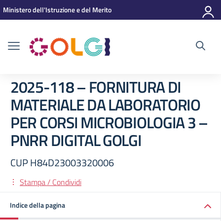
Vai ai contenuti
Vai al menu di navigazione
Vai al footer
Ministero dell'Istruzione e del Merito
2025-118 – FORNITURA DI
MATERIALE DA LABORATORIO
PER CORSI MICROBIOLOGIA 3 –
PNRR DIGITAL GOLGI
CUP H84D23003320006
Stampa / Condividi
Indice della pagina