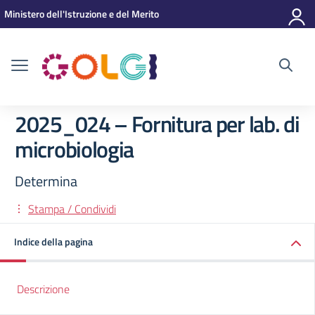
Vai ai contenuti
Vai al menu di navigazione
Vai al footer
Ministero dell'Istruzione e del Merito
2025_024 – Fornitura per lab. di
microbiologia
Determina
Stampa / Condividi
Indice della pagina
Descrizione