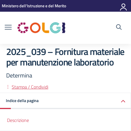
Vai ai contenuti
Vai al menu di navigazione
Vai al footer
Ministero dell'Istruzione e del Merito
2025_039 – Fornitura materiale
per manutenzione laboratorio
Determina
Stampa / Condividi
Indice della pagina
Descrizione