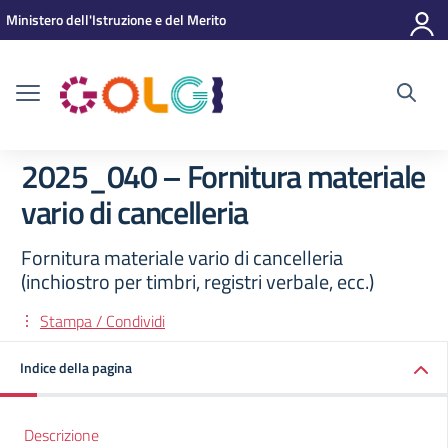
Vai ai contenuti
Vai al menu di navigazione
Vai al footer
Ministero dell'Istruzione e del Merito
2025_040 – Fornitura materiale
vario di cancelleria
Fornitura materiale vario di cancelleria
(inchiostro per timbri, registri verbale, ecc.)
Stampa / Condividi
Indice della pagina
Descrizione