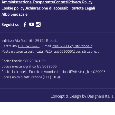
Amministrazione Trasparente
Contatti
Privacy Policy
Cookie policy
Dichiarazione di accessibilità
Note Legali
Albo Sindacale
Seguici su:
Indirizzo:
Via Rodi 16 - 25124 Brescia
Centralino:
030.2422445
Email:
bsis029005@istruzione.it
Posta elettronica certificata (PEC):
bsis029005@pec.istruzione.it
Codice fiscale: 98029040171
Codice meccanografico:
BSIS029005
Codice Indice delle Pubbliche Amministrazioni (IPA): istsc_bsis029005
Codice unico di fatturazione (CUF): UF9JCT
Concept & Design by Designers Italia