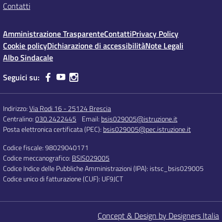
Contatti
Amministrazione Trasparente
Contatti
Privacy Policy
Cookie policy
Dichiarazione di accessibilità
Note Legali
Albo Sindacale
Seguici su:
Indirizzo:
Via Rodi 16 - 25124 Brescia
Centralino:
030.2422445
Email:
bsis029005@istruzione.it
Posta elettronica certificata (PEC):
bsis029005@pec.istruzione.it
Codice fiscale: 98029040171
Codice meccanografico:
BSIS029005
Codice Indice delle Pubbliche Amministrazioni (IPA): istsc_bsis029005
Codice unico di fatturazione (CUF): UF9JCT
Concept & Design by Designers Italia