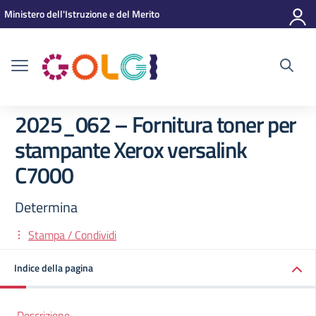
Vai ai contenuti
Vai al menu di navigazione
Vai al footer
Ministero dell'Istruzione e del Merito
2025_062 – Fornitura toner per
stampante Xerox versalink
C7000
Determina
Stampa / Condividi
Indice della pagina
Descrizione