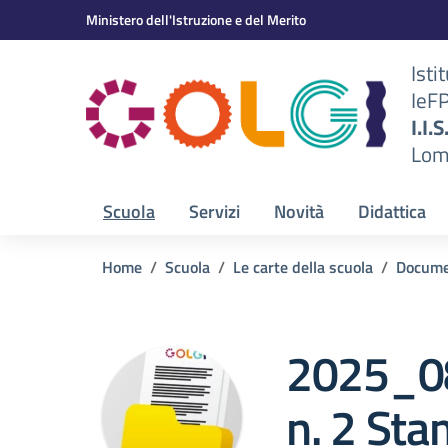
Vai ai contenuti
Vai al menu di navigazione
Vai al footer
Ministero dell'Istruzione e del Merito
Isti
IeF
BS)
I.I.
Lom
Scuola
Servizi
Novità
Didattica
Home
Scuola
Le carte della scuola
Docume
2025_08
n. 2 Sta