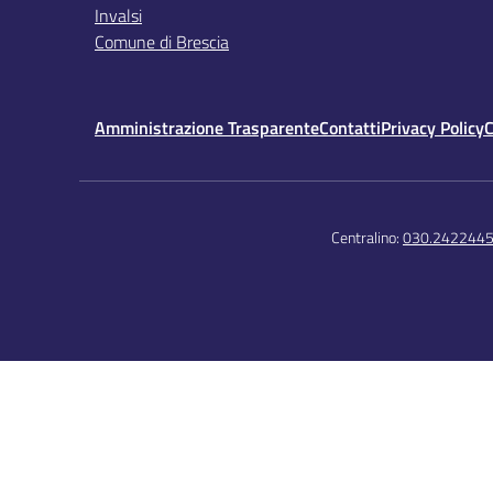
Invalsi
Comune di Brescia
Amministrazione Trasparente
Contatti
Privacy Policy
C
Centralino:
030.242244