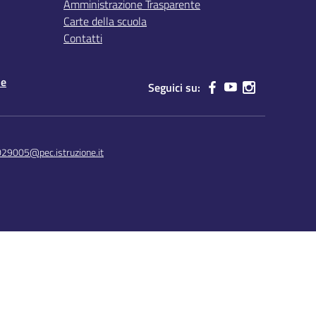
Amministrazione Trasparente
Carte della scuola
Contatti
le
Seguici su:
029005@pec.istruzione.it
Concept & Design by Designers Italia