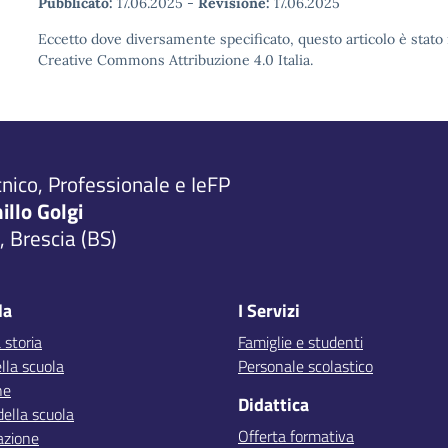
Pubblicato:
17.06.2025
-
Revisione:
17.06.2025
Eccetto dove diversamente specificato, questo articolo è stato 
Creative Commons Attribuzione 4.0 Italia.
cnico, Professionale e IeFP
millo Golgi
 Brescia (BS)
la
I Servizi
 storia
Famiglie e studenti
lla scuola
Personale scolastico
ne
Didattica
della scuola
Offerta formativa
azione