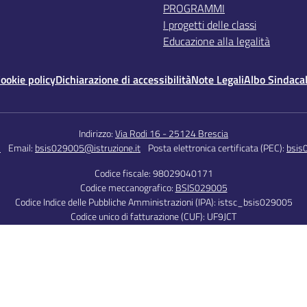
PROGRAMMI
I progetti delle classi
Educazione alla legalità
ookie policy
Dichiarazione di accessibilità
Note Legali
Albo Sindaca
Indirizzo:
Via Rodi 16 - 25124 Brescia
5
Email:
bsis029005@istruzione.it
Posta elettronica certificata (PEC):
bsis
Codice fiscale: 98029040171
Codice meccanografico:
BSIS029005
Codice Indice delle Pubbliche Amministrazioni (IPA): istsc_bsis029005
Codice unico di fatturazione (CUF): UF9JCT