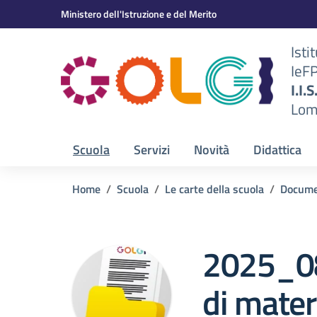
Vai ai contenuti
Vai al menu di navigazione
Vai al footer
Ministero dell'Istruzione e del Merito
Isti
IeF
BS)
I.I.
Lom
Scuola
Servizi
Novità
Didattica
Home
Scuola
Le carte della scuola
Docume
2025_08
di mater