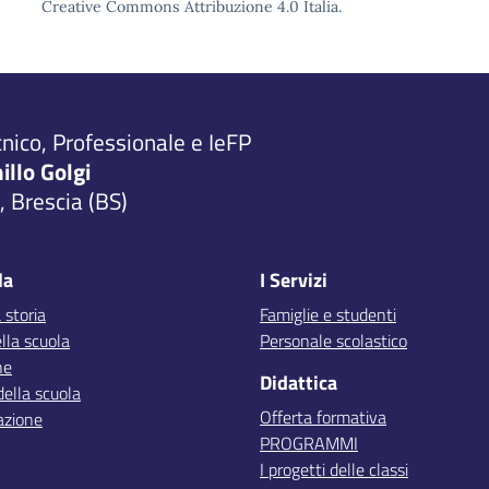
Creative Commons Attribuzione 4.0 Italia.
cnico, Professionale e IeFP
millo Golgi
 Brescia (BS)
la
I Servizi
 storia
Famiglie e studenti
lla scuola
Personale scolastico
ne
Didattica
della scuola
Offerta formativa
azione
PROGRAMMI
I progetti delle classi