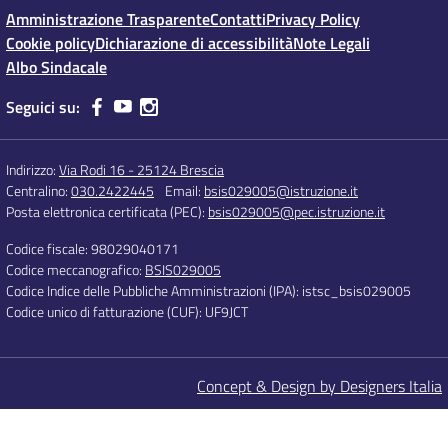
Amministrazione Trasparente
Contatti
Privacy Policy
Cookie policy
Dichiarazione di accessibilità
Note Legali
Albo Sindacale
Seguici su:
Indirizzo:
Via Rodi 16 - 25124 Brescia
Centralino:
030.2422445
Email:
bsis029005@istruzione.it
Posta elettronica certificata (PEC):
bsis029005@pec.istruzione.it
Codice fiscale: 98029040171
Codice meccanografico:
BSIS029005
Codice Indice delle Pubbliche Amministrazioni (IPA): istsc_bsis029005
Codice unico di fatturazione (CUF): UF9JCT
Concept & Design by Designers Italia