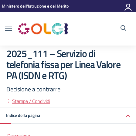
Vai ai contenuti
Vai al menu di navigazione
Vai al footer
Ministero dell'Istruzione e del Merito
2025_111 – Servizio di
telefonia fissa per Linea Valore
PA (ISDN e RTG)
Decisione a contrarre
Stampa / Condividi
Indice della pagina
Descrizione