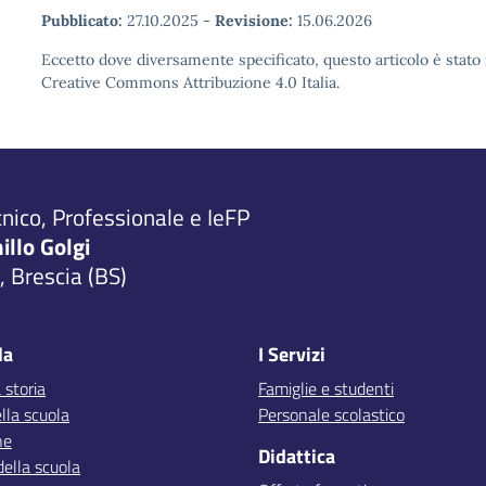
Pubblicato:
27.10.2025
-
Revisione:
15.06.2026
Eccetto dove diversamente specificato, questo articolo è stato 
Creative Commons Attribuzione 4.0 Italia.
cnico, Professionale e IeFP
millo Golgi
 Brescia (BS)
la
I Servizi
 storia
Famiglie e studenti
lla scuola
Personale scolastico
ne
Didattica
della scuola