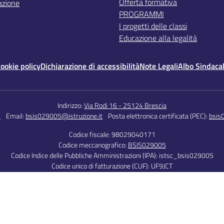
Offerta formativa
azione
PROGRAMMI
I progetti delle classi
Educazione alla legalità
ookie policy
Dichiarazione di accessibilità
Note Legali
Albo Sindaca
Indirizzo:
Via Rodi 16 - 25124 Brescia
5
Email:
bsis029005@istruzione.it
Posta elettronica certificata (PEC):
bsis
Codice fiscale: 98029040171
Codice meccanografico:
BSIS029005
Codice Indice delle Pubbliche Amministrazioni (IPA): istsc_bsis029005
Codice unico di fatturazione (CUF): UF9JCT