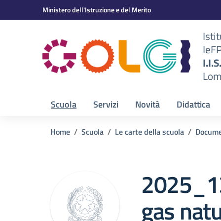
Vai ai contenuti
Vai al menu di navigazione
Vai al footer
Ministero dell'Istruzione e del Merito
Isti
IeF
BS)
I.I.
Lom
Scuola
Servizi
Novità
Didattica
Home
Scuola
Le carte della scuola
Docume
2025_13
gas nat