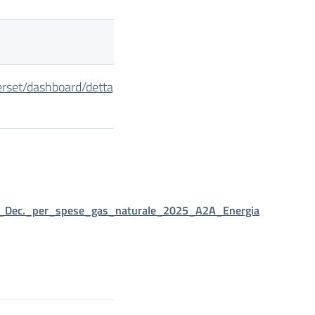
perset/dashboard/dettaglio_cig/?
Dec._per_spese_gas_naturale_2025_A2A_Energia