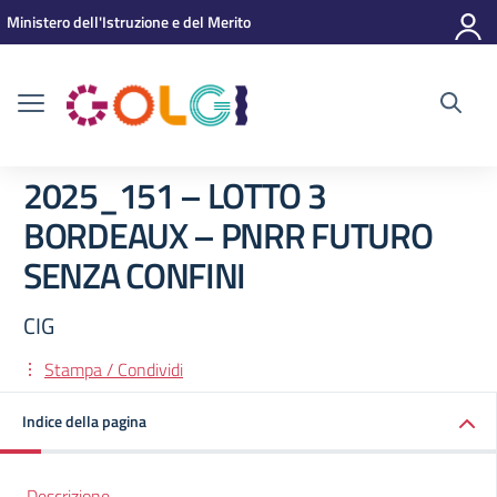
Vai ai contenuti
Vai al menu di navigazione
Vai al footer
Ministero dell'Istruzione e del Merito
2025_151 – LOTTO 3
BORDEAUX – PNRR FUTURO
SENZA CONFINI
CIG
Stampa / Condividi
Indice della pagina
Descrizione