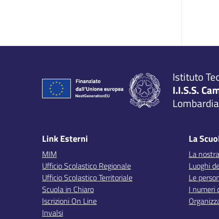
Istituto Te
I.I.S.S. Ca
Lombardia,
Link Esterni
La Scuo
MIM
La nostra
Ufficio Scolastico Regionale
Luoghi de
Ufficio Scolastico Territoriale
Le perso
Scuola in Chiaro
I numeri 
Iscrizioni On Line
Organizz
Invalsi