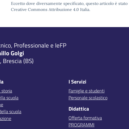
Eccetto dove diversamente specificato, questo articolo è stato 
Creative Commons Attribuzione 4.0 Italia.
cnico, Professionale e IeFP
millo Golgi
 Brescia (BS)
la
I Servizi
 storia
Famiglie e studenti
lla scuola
Personale scolastico
ne
Didattica
della scuola
Offerta formativa
azione
PROGRAMMI