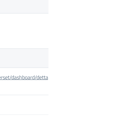
perset/dashboard/dettaglio_cig/?