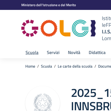
Vai ai contenuti
Vai al menu di navigazione
Vai al footer
Ministero dell'Istruzione e del Merito
Isti
IeF
BS)
I.I.
Lom
Scuola
Servizi
Novità
Didattica
Home
Scuola
Le carte della scuola
Docume
2025_1
INNSBR