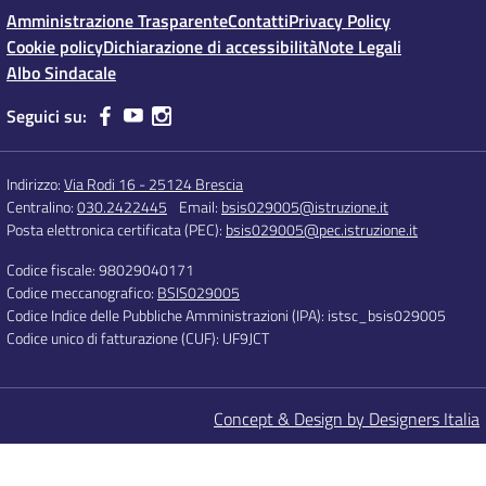
Amministrazione Trasparente
Contatti
Privacy Policy
Cookie policy
Dichiarazione di accessibilità
Note Legali
Albo Sindacale
Seguici su:
Indirizzo:
Via Rodi 16 - 25124 Brescia
Centralino:
030.2422445
Email:
bsis029005@istruzione.it
Posta elettronica certificata (PEC):
bsis029005@pec.istruzione.it
Codice fiscale: 98029040171
Codice meccanografico:
BSIS029005
Codice Indice delle Pubbliche Amministrazioni (IPA): istsc_bsis029005
Codice unico di fatturazione (CUF): UF9JCT
Concept & Design by Designers Italia