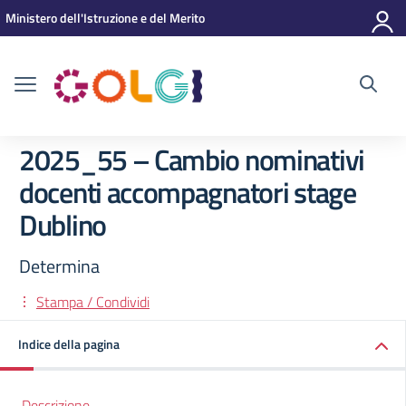
Vai ai contenuti
Vai al menu di navigazione
Vai al footer
Ministero dell'Istruzione e del Merito
2025_55 – Cambio nominativi
docenti accompagnatori stage
Dublino
Determina
Stampa / Condividi
Indice della pagina
Descrizione