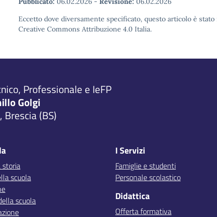
Pubblicato:
06.02.2026
-
Revisione:
06.02.2026
Eccetto dove diversamente specificato, questo articolo è stato 
Creative Commons Attribuzione 4.0 Italia.
cnico, Professionale e IeFP
millo Golgi
 Brescia (BS)
la
I Servizi
 storia
Famiglie e studenti
lla scuola
Personale scolastico
ne
Didattica
della scuola
Offerta formativa
azione