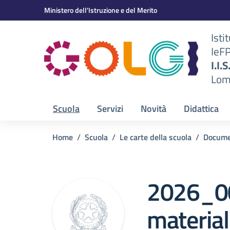
Vai ai contenuti
Vai al menu di navigazione
Vai al footer
Ministero dell'Istruzione e del Merito
Isti
IeF
BS)
I.I.
Lom
Scuola
Servizi
Novità
Didattica
Home
Scuola
Le carte della scuola
Docume
2026_00
material