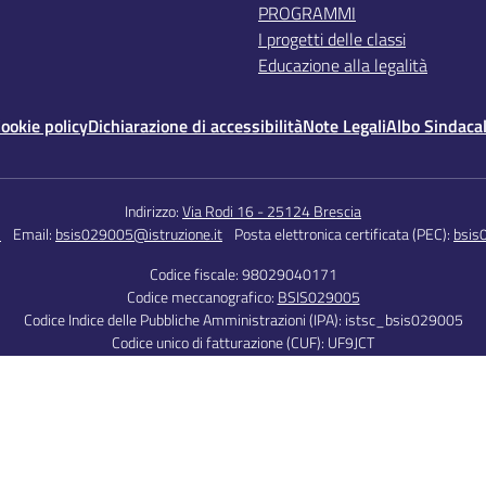
PROGRAMMI
I progetti delle classi
Educazione alla legalità
ookie policy
Dichiarazione di accessibilità
Note Legali
Albo Sindaca
Indirizzo:
Via Rodi 16 - 25124 Brescia
5
Email:
bsis029005@istruzione.it
Posta elettronica certificata (PEC):
bsis
Codice fiscale: 98029040171
Codice meccanografico:
BSIS029005
Codice Indice delle Pubbliche Amministrazioni (IPA): istsc_bsis029005
Codice unico di fatturazione (CUF): UF9JCT