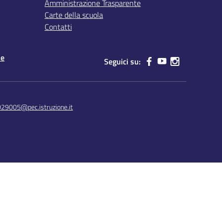
Amministrazione Trasparente
Carte della scuola
Contatti
le
Seguici su:
029005@pec.istruzione.it
Concept & Design by Designers Italia