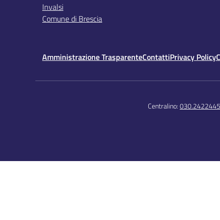
Invalsi
Comune di Brescia
Amministrazione Trasparente
Contatti
Privacy Policy
C
Centralino:
030.242244