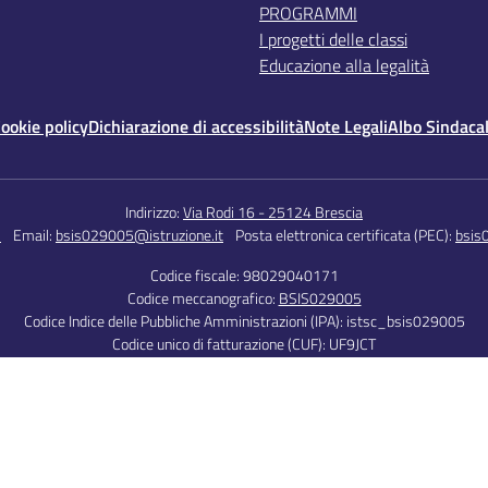
PROGRAMMI
I progetti delle classi
Educazione alla legalità
ookie policy
Dichiarazione di accessibilità
Note Legali
Albo Sindaca
Indirizzo:
Via Rodi 16 - 25124 Brescia
5
Email:
bsis029005@istruzione.it
Posta elettronica certificata (PEC):
bsis
Codice fiscale: 98029040171
Codice meccanografico:
BSIS029005
Codice Indice delle Pubbliche Amministrazioni (IPA): istsc_bsis029005
Codice unico di fatturazione (CUF): UF9JCT