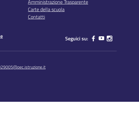
Amministrazione Trasparente
Carte della scuola
Contatti
le
Seguici su:
029005@pec.istruzione.it
Concept & Design by Designers Italia