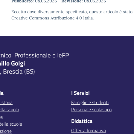
Pubblicato:
08.05.2026
-
Revisione:
08.05.2026
Eccetto dove diversamente specificato, questo articolo è stato 
Creative Commons Attribuzione 4.0 Italia.
cnico, Professionale e IeFP
millo Golgi
 Brescia (BS)
la
I Servizi
 storia
Famiglie e studenti
lla scuola
Personale scolastico
ne
Didattica
della scuola
Offerta formativa
azione