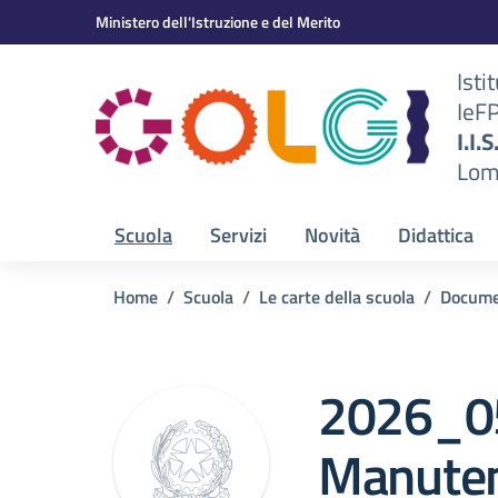
Vai ai contenuti
Vai al menu di navigazione
Vai al footer
Ministero dell'Istruzione e del Merito
Isti
IeF
BS)
I.I.
Lom
Scuola
Servizi
Novità
Didattica
Home
Scuola
Le carte della scuola
Docume
2026_0
Manuten