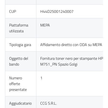
CUP
H44D25001240007
Piattaforma
MEPA
utilizzata
Tipologia gara
Affidamento diretto con ODA su MEPA
Oggetto del
Fornitura toner nero per stampante HP Col
bando
M751_PN Spazio Golgi
Numero
1
offerte
presentate
Aggiudicatario
CCG S.R.L.