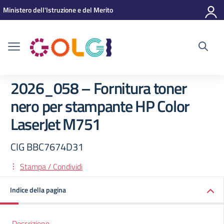
Vai ai contenuti
Vai al menu di navigazione
Vai al footer
Ministero dell'Istruzione e del Merito
2026_058 – Fornitura toner
nero per stampante HP Color
LaserJet M751
CIG BBC7674D31
Stampa / Condividi
Indice della pagina
Descrizione