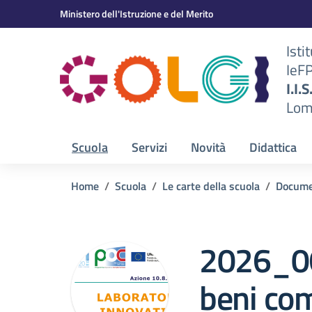
Vai ai contenuti
Vai al menu di navigazione
Vai al footer
Ministero dell'Istruzione e del Merito
Isti
IeF
BS)
I.I.
Lom
Scuola
Servizi
Novità
Didattica
Home
Scuola
Le carte della scuola
Docume
2026_06
beni co