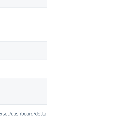
perset/dashboard/dettaglio_cig/?