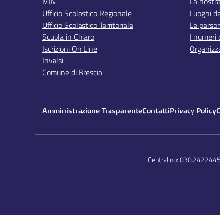
MIM
La nostra
Ufficio Scolastico Regionale
Luoghi de
Ufficio Scolastico Territoriale
Le perso
Scuola in Chiaro
I numeri 
Iscrizioni On Line
Organizz
Invalsi
Comune di Brescia
Amministrazione Trasparente
Contatti
Privacy Policy
C
Centralino:
030.242244