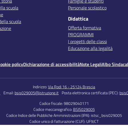
 storia
Famiglie e studenti
lla scuola
Personale scolastico
ne
Didattica
della scuola
Offerta formativa
azione
PROGRAMMI
I progetti delle classi
Educazione alla legalità
ookie policy
Dichiarazione di accessibilità
Note Legali
Albo Sindaca
Indirizzo:
Via Rodi 16 - 25124 Brescia
5
Email:
bsis029005@istruzione.it
Posta elettronica certificata (PEC):
bsis
Codice fiscale: 98029040171
Codice meccanografico:
BSIS029005
Codice Indice delle Pubbliche Amministrazioni (IPA): istsc_bsis029005
Codice unico di fatturazione (CUF): UF9JCT