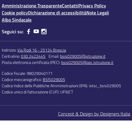
Amministrazione Trasparente
Contatti
Privacy Policy
Cookie policy
Dichiarazione di accessibilità
Note Legali
Albo Sindacale
Seguici su:
Indirizzo:
Via Rodi 16 - 25124 Brescia
Centralino:
030.2422445
Email:
bsis029005@istruzione.it
Posta elettronica certificata (PEC):
bsis029005@pec.istruzione.it
Codice fiscale: 98029040171
Codice meccanografico:
BSIS029005
Codice Indice delle Pubbliche Amministrazioni (IPA): istsc_bsis029005
Codice unico di fatturazione (CUF): UF9JCT
Concept & Design by Designers Italia