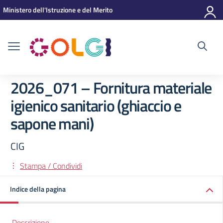
Vai ai contenuti
Vai al menu di navigazione
Vai al footer
Ministero dell'Istruzione e del Merito
2026_071 – Fornitura materiale
igienico sanitario (ghiaccio e
sapone mani)
CIG
Stampa / Condividi
Indice della pagina
Descrizione