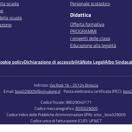
lla scuola
Personale scolastico
ne
Didattica
della scuola
Offerta formativa
azione
PROGRAMMI
I progetti delle classi
Educazione alla legalità
ookie policy
Dichiarazione di accessibilità
Note Legali
Albo Sindaca
Indirizzo:
Via Rodi 16 - 25124 Brescia
5
Email:
bsis029005@istruzione.it
Posta elettronica certificata (PEC):
bsis
Codice fiscale: 98029040171
Codice meccanografico:
BSIS029005
Codice Indice delle Pubbliche Amministrazioni (IPA): istsc_bsis029005
Codice unico di fatturazione (CUF): UF9JCT