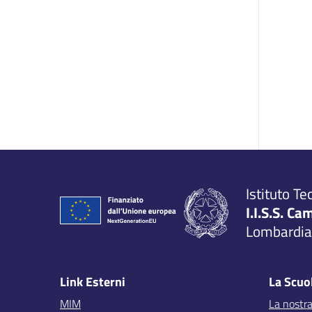
Istituto Te
I.I.S.S. Ca
Lombardia,
Link Esterni
La Scuo
MIM
La nostra