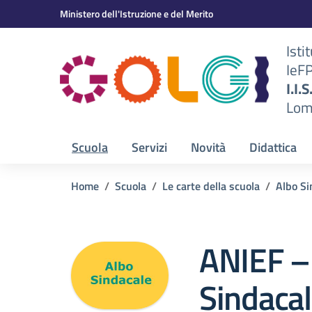
Vai ai contenuti
Vai al menu di navigazione
Vai al footer
Ministero dell'Istruzione e del Merito
Isti
IeF
BS)
I.I.
Lom
Scuola
Servizi
Novità
Didattica
Home
Scuola
Le carte della scuola
Albo Si
ANIEF –
Sindaca