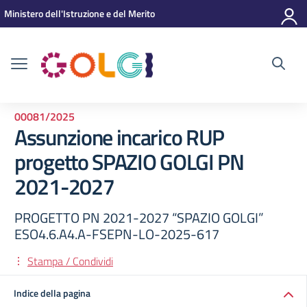
Vai ai contenuti
Vai al menu di navigazione
Vai al footer
Ministero dell'Istruzione e del Merito
00081/2025
Assunzione incarico RUP
progetto SPAZIO GOLGI PN
2021-2027
PROGETTO PN 2021-2027 “SPAZIO GOLGI”
ESO4.6.A4.A-FSEPN-LO-2025-617
Stampa / Condividi
Indice della pagina