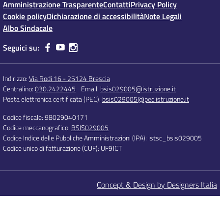
Amministrazione Trasparente
Contatti
Privacy Policy
Cookie policy
Dichiarazione di accessibilità
Note Legali
Albo Sindacale
Seguici su:
Indirizzo:
Via Rodi 16 - 25124 Brescia
Centralino:
030.2422445
Email:
bsis029005@istruzione.it
Posta elettronica certificata (PEC):
bsis029005@pec.istruzione.it
Codice fiscale: 98029040171
Codice meccanografico:
BSIS029005
Codice Indice delle Pubbliche Amministrazioni (IPA): istsc_bsis029005
Codice unico di fatturazione (CUF): UF9JCT
Concept & Design by Designers Italia