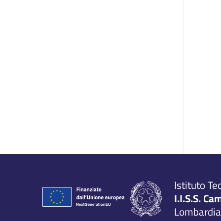
Istituto Te
I.I.S.S. Ca
Lombardia,