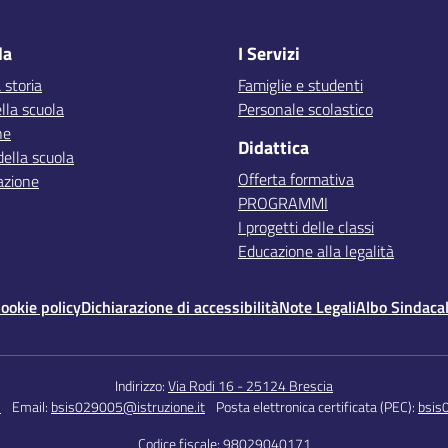
la
I Servizi
 storia
Famiglie e studenti
lla scuola
Personale scolastico
ne
Didattica
della scuola
Offerta formativa
azione
PROGRAMMI
I progetti delle classi
Educazione alla legalità
ookie policy
Dichiarazione di accessibilità
Note Legali
Albo Sindaca
Indirizzo:
Via Rodi 16 - 25124 Brescia
5
Email:
bsis029005@istruzione.it
Posta elettronica certificata (PEC):
bsis
Codice fiscale: 98029040171