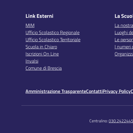
Link Esterni
La Scuo
MIM
La nostra
Ufficio Scolastico Regionale
Luoghi de
Ufficio Scolastico Territoriale
Le perso
Scuola in Chiaro
I numeri 
Iscrizioni On Line
Organizz
Invalsi
Comune di Brescia
Amministrazione Trasparente
Contatti
Privacy Policy
C
Centralino:
030.242244