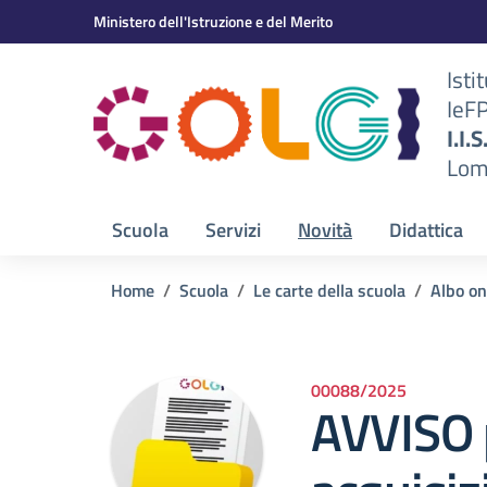
Vai ai contenuti
Vai al menu di navigazione
Vai al footer
Ministero dell'Istruzione e del Merito
Isti
IeF
BS)
I.I.
Lom
Scuola
Servizi
Novità
Didattica
Home
Scuola
Le carte della scuola
Albo on
00088/2025
AVVISO 