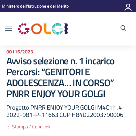
Vai ai contenuti
Vai al menu di navigazione
Vai al footer
Ministero dell'Istruzione e del Merito
00116/2023
Avviso selezione n. 1 incarico
Percorsi: “GENITORI E
ADOLESCENZA… IN CORSO”
PNRR ENJOY YOUR GOLGI
Progetto PNRR ENJOY YOUR GOLGI M4C1I1.4-
2022-981-P-11663 CUP H84D22003790006
Stampa / Condividi