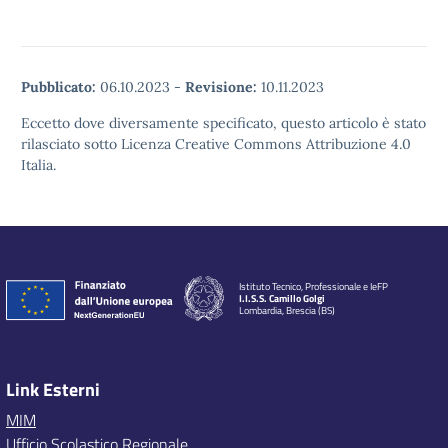
Pubblicato:
06.10.2023
-
Revisione:
10.11.2023
Eccetto dove diversamente specificato, questo articolo è stato
rilasciato sotto Licenza Creative Commons Attribuzione 4.0
Italia.
Istituto Tecnico, Professionale e IeFP
I.I.S.S. Camillo Golgi
Lombardia, Brescia (BS)
Link Esterni
MIM
Ufficio Scolastico Regionale