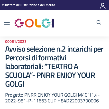
Vai ai contenuti
Vai al menu di navigazione
Vai al footer
Ministero dell'Istruzione e del Merito
00061/2023
Avviso selezione n.2 incarichi per
Percorsi di formativi
laboratoriali: “TEATRO A
SCUOLA”- PNRR ENJOY YOUR
GOLGI
Progetto PNRR ENJOY YOUR GOLGI M4C1I1.4-
2022-981-P-11663 CUP H84D22003790006