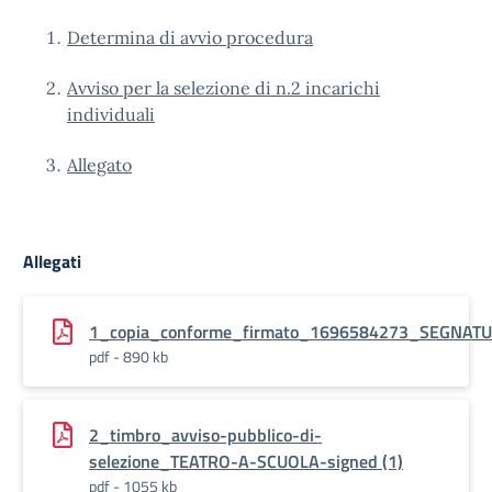
Determina di avvio procedura
Avviso per la selezione di n.2 incarichi
individuali
Allegato
Allegati
1_copia_conforme_firmato_1696584273_SEGNAT
pdf - 890 kb
2_timbro_avviso-pubblico-di-
selezione_TEATRO-A-SCUOLA-signed (1)
pdf - 1055 kb