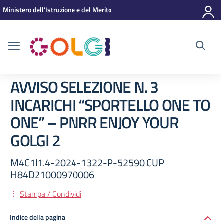
Vai ai contenuti
Vai al menu di navigazione
Vai al footer
Ministero dell'Istruzione e del Merito
AVVISO SELEZIONE N. 3
INCARICHI “SPORTELLO ONE TO
ONE” – PNRR ENJOY YOUR
GOLGI 2
M4C1I1.4-2024-1322-P-52590 CUP
H84D21000970006
Stampa / Condividi
Indice della pagina