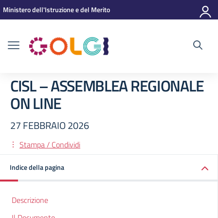
Vai ai contenuti
Vai al menu di navigazione
Vai al footer
Ministero dell'Istruzione e del Merito
CISL – ASSEMBLEA REGIONALE
ON LINE
27 FEBBRAIO 2026
Stampa / Condividi
Indice della pagina
Descrizione
Il Documento