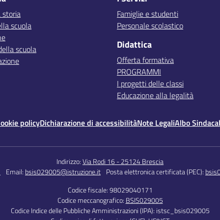
 storia
Famiglie e studenti
lla scuola
Personale scolastico
ne
Didattica
della scuola
Offerta formativa
azione
PROGRAMMI
I progetti delle classi
Educazione alla legalità
ookie policy
Dichiarazione di accessibilità
Note Legali
Albo Sindaca
Indirizzo:
Via Rodi 16 - 25124 Brescia
5
Email:
bsis029005@istruzione.it
Posta elettronica certificata (PEC):
bsis
Codice fiscale: 98029040171
Codice meccanografico:
BSIS029005
Codice Indice delle Pubbliche Amministrazioni (IPA): istsc_bsis029005