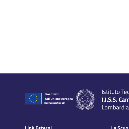
Istituto Te
I.I.S.S. Ca
Lombardia,
Link Esterni
La Scuo