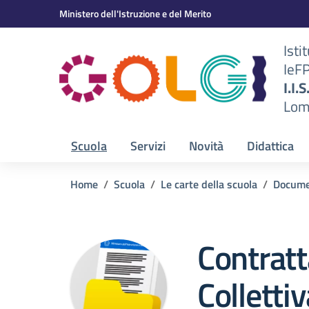
Vai ai contenuti
Vai al menu di navigazione
Vai al footer
Ministero dell'Istruzione e del Merito
Isti
IeF
BS)
I.I.
Lom
Scuola
Servizi
Novità
Didattica
Home
Scuola
Le carte della scuola
Docume
Contrat
Collettiv