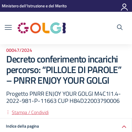
Vai ai contenuti
Vai al menu di navigazione
Vai al footer
Ministero dell'Istruzione e del Merito
00047/2024
Decreto conferimento incarichi
percorso: “PILLOLE DI PAROLE”
– PNRR ENJOY YOUR GOLGI
Progetto PNRR ENJOY YOUR GOLGI M4C1I1.4-
2022-981-P-11663 CUP H84D22003790006
Stampa / Condividi
Indice della pagina