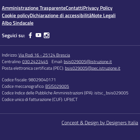
Amministrazione Trasparente
Contatti
Privacy Policy
Cookie policy
Dichiarazione di accessibilità
Note Legali
Albo Sindacale
Seguici su:
Indirizzo:
Via Rodi 16 - 25124 Brescia
Centralino:
030.2422445
Email:
bsis029005@istruzione.it
Posta elettronica certificata (PEC):
bsis029005@pec.istruzione.it
Codice fiscale: 98029040171
Codice meccanografico:
BSIS029005
Codice Indice delle Pubbliche Amministrazioni (IPA): istsc_bsis029005
Codice unico di fatturazione (CUF): UF9JCT
Concept & Design by Designers Italia